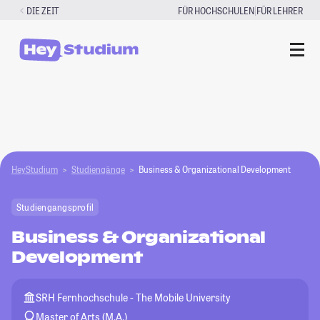
Zum
|
DIE ZEIT
FÜR HOCHSCHULEN
FÜR LEHRER
Inhalt
springen
HeyStudium
Studiengänge
Business & Organizational Development
Studiengangsprofil
Business & Organizational
Development
SRH Fernhochschule - The Mobile University
Master of Arts (M.A.)