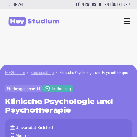
Zum
|
DIE ZEIT
FÜR HOCHSCHULEN
FÜR LEHRER
Inhalt
springen
HeyStudium
Studiengänge
Klinische Psychologie und Psychotherapie
Studiengangsprofil
Im Ranking
Klinische Psychologie und
Psychotherapie
Universität Bielefeld
Master