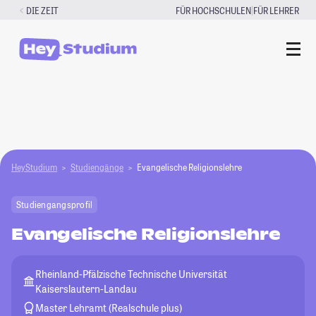
Zum
|
DIE ZEIT
FÜR HOCHSCHULEN
FÜR LEHRER
Inhalt
springen
HeyStudium
Studiengänge
Evangelische Religionslehre
Studiengangsprofil
Evangelische Religionslehre
Rheinland-Pfälzische Technische Universität
Kaiserslautern-Landau
Master Lehramt (Realschule plus)