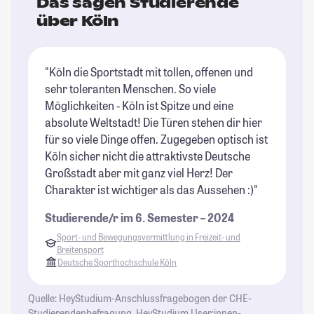
Das sagen Studierende
über Köln
"Köln die Sportstadt mit tollen, offenen und
"K
sehr toleranten Menschen. So viele
du
Möglichkeiten - Köln ist Spitze und eine
ma
absolute Weltstadt! Die Türen stehen dir hier
ma
für so viele Dinge offen. Zugegeben optisch ist
Du
Köln sicher nicht die attraktivste Deutsche
je
Großstadt aber mit ganz viel Herz! Der
Be
Charakter ist wichtiger als das Aussehen :)"
Ei
fr
Studierende/r im 6. Semester – 2024
Bl
Sport- und Bewegungsvermittlung in Freizeit- und
Breitensport
St
Deutsche Sporthochschule Köln
Quelle: HeyStudium-Anschlussfragebogen der CHE-
Studierendenbefragung, HeyStudium User:innen-