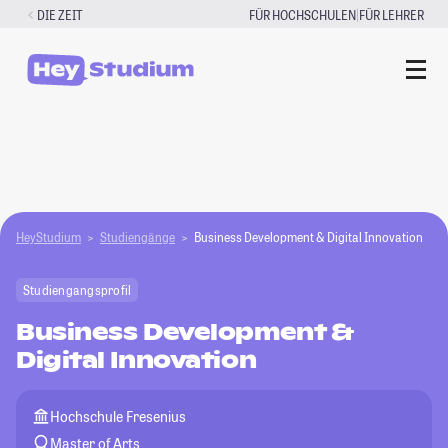
Zum
|
DIE ZEIT
FÜR HOCHSCHULEN
FÜR LEHRER
Inhalt
springen
HeyStudium
Studiengänge
Business Development & Digital Innovation
Studiengangsprofil
Business Development &
Digital Innovation
Hochschule Fresenius
Master of Arts