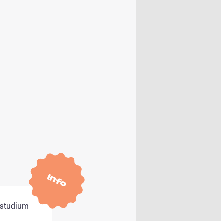
Info
itstudium