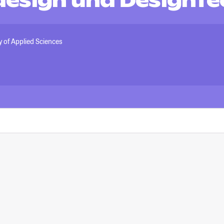
esign und Designte
y of Applied Sciences