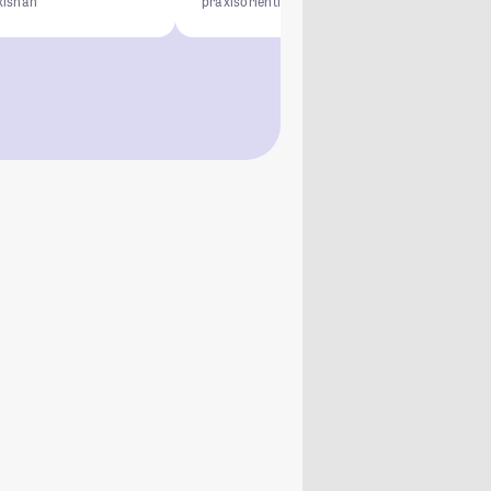
xisnah
praxisorientiert
Campus-Uni
Studierendenstadt