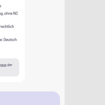
e
g, ohne NC
rechtlich
e: Deutsch
pass
der