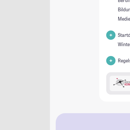
Beruf
Bildu
Medie
Start
Winte
Regel