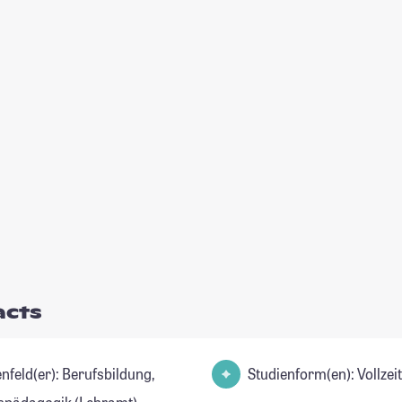
acts
(er): Berufsbildung,
Studienform(en): Vollze