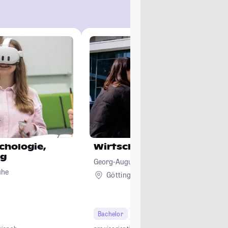
ychologie,
Wirtschaftspädagogik
ng
Georg-August-Universität Göttingen
uhe
Göttingen
Bachelor
6 Semester
Lehramt