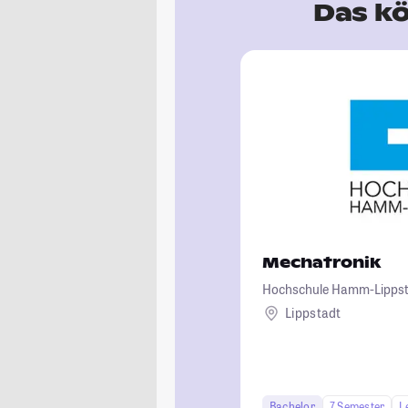
Das kö
Mechatronik
Hochschule Hamm-Lipps
Lippstadt
Bachelor
7 Semester
L