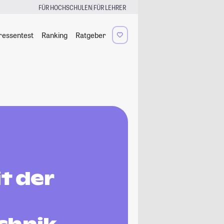
|
FÜR HOCHSCHULEN
FÜR LEHRER
ressentest
Ranking
Ratgeber
t der