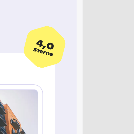
4,0
Sterne