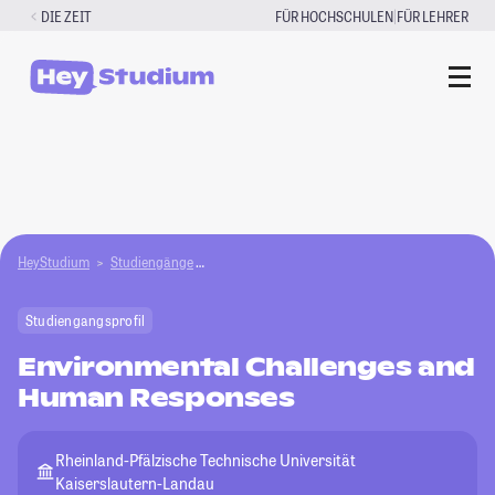
Zum
|
DIE ZEIT
FÜR HOCHSCHULEN
FÜR LEHRER
Inhalt
springen
HeyStudium
Studiengänge
Environmental Challenges and Human Respons
Studiengangsprofil
Environmental Challenges and
Human Responses
Rheinland-Pfälzische Technische Universität
Kaiserslautern-Landau