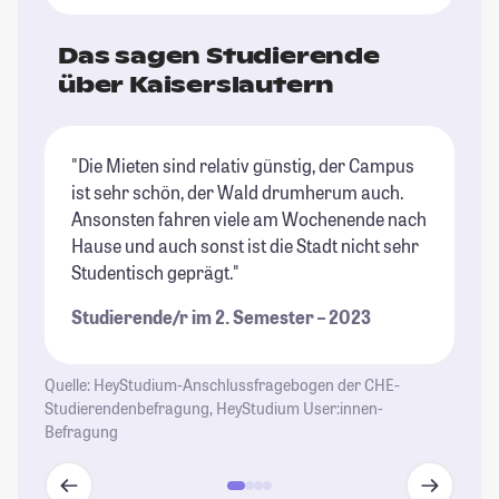
Das sagen Studierende
über Kaiserslautern
"Die Mieten sind relativ günstig, der Campus
"E
ist sehr schön, der Wald drumherum auch.
ge
Ansonsten fahren viele am Wochenende nach
de
Hause und auch sonst ist die Stadt nicht sehr
se
Studentisch geprägt."
v
ge
Studierende/r im 2. Semester – 2023
St
Quelle: HeyStudium-Anschlussfragebogen der CHE-
Studierendenbefragung, HeyStudium User:innen-
Befragung