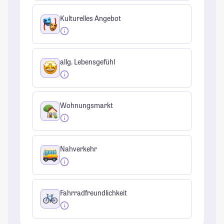
Kulturelles Angebot
allg. Lebensgefühl
Wohnungsmarkt
Nahverkehr
Fahrradfreundlichkeit