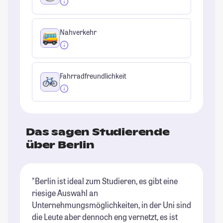
Nahverkehr
Fahrradfreundlichkeit
Das sagen Studierende
über Berlin
"Berlin ist ideal zum Studieren, es gibt eine
"D
riesige Auswahl an
in
Unternehmungsmöglichkeiten, in der Uni sind
gi
die Leute aber dennoch eng vernetzt, es ist