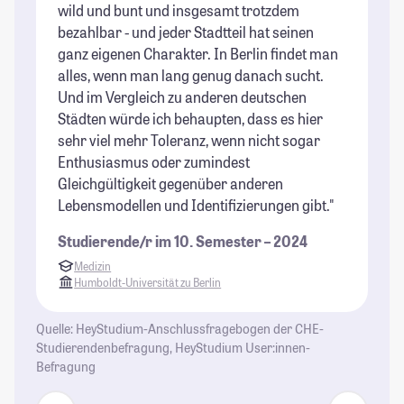
St
wild und bunt und insgesamt trotzdem
bezahlbar - und jeder Stadtteil hat seinen
ganz eigenen Charakter. In Berlin findet man
alles, wenn man lang genug danach sucht.
Und im Vergleich zu anderen deutschen
Städten würde ich behaupten, dass es hier
sehr viel mehr Toleranz, wenn nicht sogar
Enthusiasmus oder zumindest
Gleichgültigkeit gegenüber anderen
Lebensmodellen und Identifizierungen gibt."
Studierende/r im 10. Semester – 2024
Medizin
Humboldt-Universität zu Berlin
Quelle: HeyStudium-Anschlussfragebogen der CHE-
Studierendenbefragung, HeyStudium User:innen-
Befragung