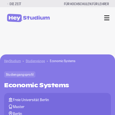
Zum
|
DIE ZEIT
FÜR HOCHSCHULEN
FÜR LEHRER
Inhalt
springen
HeyStudium
Studiengänge
Economic Systems
Studiengangsprofil
Economic Systems
Freie Universität Berlin
Master
Berlin