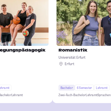
wegungspädagogik
Romanistik
Universität Erfurt
Erfurt
ehramt
Bachelor
6 Semester
Lehramt
Bachelor
Lehramt
Zwei-Fach-Bachelor
Lehramt
Sprachen