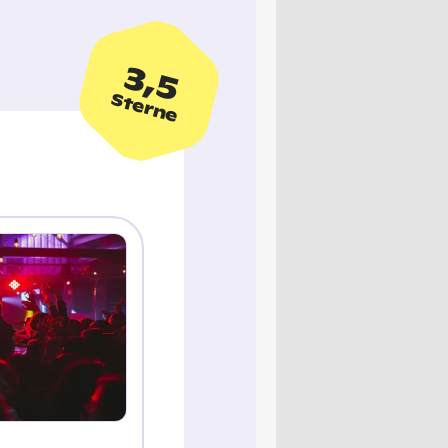
3,5
Sterne