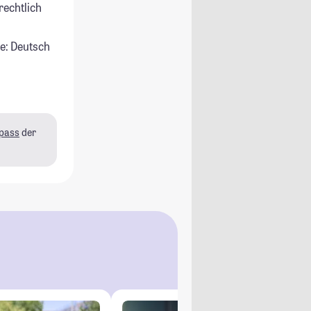
rechtlich
e: Deutsch
pass
der