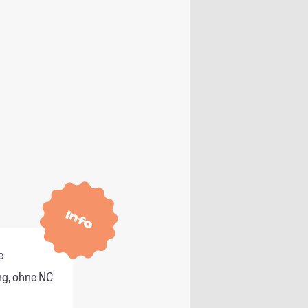
Info
e
g, ohne NC