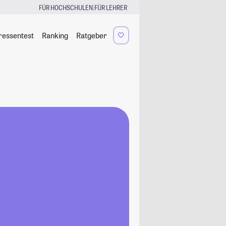
|
FÜR HOCHSCHULEN
FÜR LEHRER
ressentest
Ranking
Ratgeber