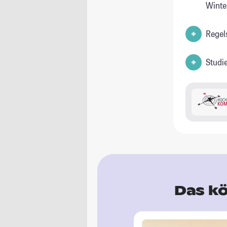
Winte
Regel
Studi
Das kö