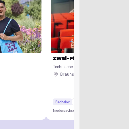
Zwei-Fächer-Bachelor Le
Technische Universität Braunschweig
Braunschweig
Bachelor
6 Semester
Lehramt
Niedersachsen
Lehramt
Lehrkräftebildung