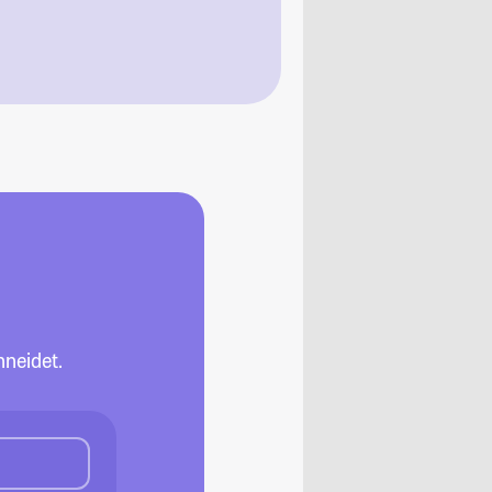
neidet.