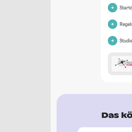
Start
Regel
Studi
Das kö