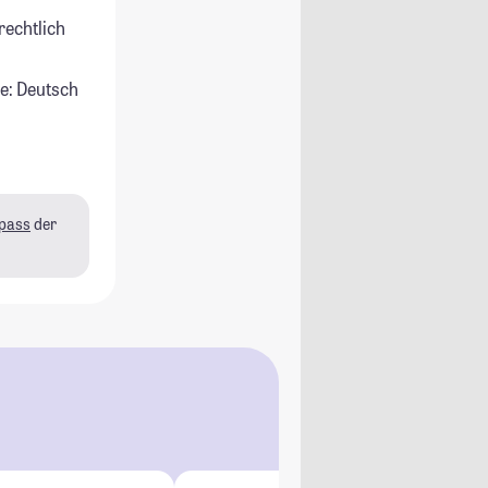
rechtlich
e: Deutsch
pass
der