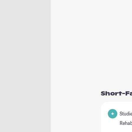
Short-F
Studienfel
Rehab