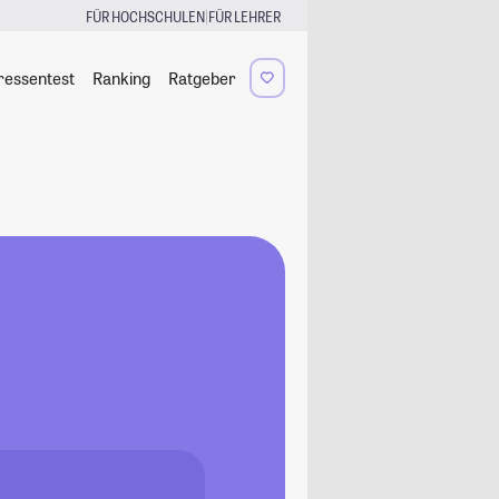
|
FÜR HOCHSCHULEN
FÜR LEHRER
ressentest
Ranking
Ratgeber