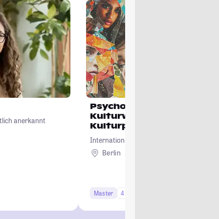
Psychoanalytische
Kulturwissenschaft und
tlich anerkannt
Kulturpsychologie
International Psychoanalytic University Ber
Berlin
Master
4 Semester