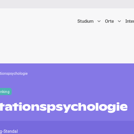
Studium
Orte
Inte
ationspsychologie
anking
itationspsychologie
g-Stendal