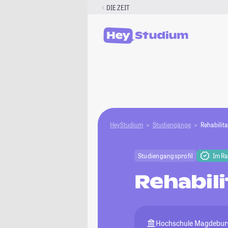
Zum
DIE ZEIT
Inhalt
springen
HeyStudium
Studiengänge
Rehabilit
Studiengangsprofil
Im R
Rehabil
Hochschule Magdebur