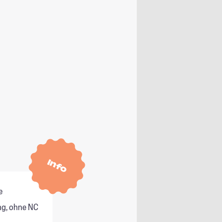
Info
e
g, ohne NC