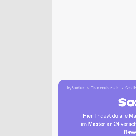
HeyStudium
Themenübersicht
Gesell
So
Hier findest du alle 
im Master an 24 verschi
Bewe