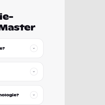
ie-
 Master
e?
hologie?