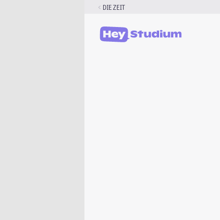
Zum
DIE ZEIT
Inhalt
springen