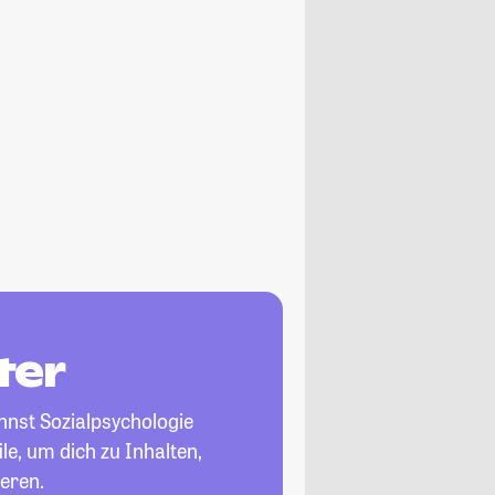
ter
nnst Sozialpsychologie
le, um dich zu Inhalten,
eren.