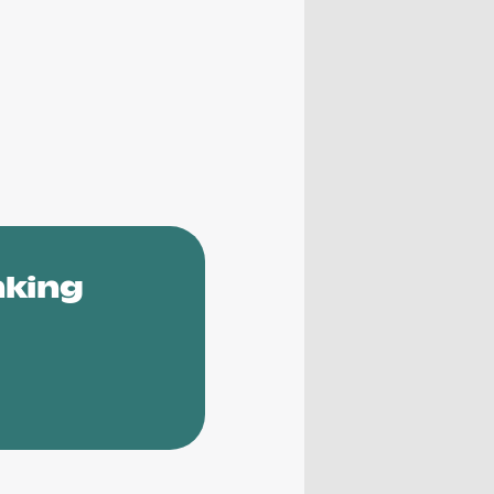
nking