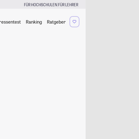
|
FÜR HOCHSCHULEN
FÜR LEHRER
ressentest
Ranking
Ratgeber