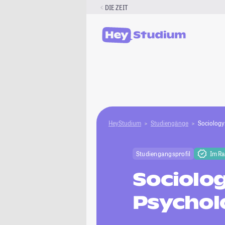
Zum
DIE ZEIT
Inhalt
springen
HeyStudium
Studiengänge
Sociology
Studiengangsprofil
Im R
Sociolog
Psychol