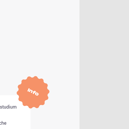
Info
itstudium
che