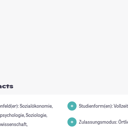
acts
er): Sozialökonomie,
Studienform(en): Vollze
psychologie, Soziologie,
Zulassungsmodus: Örtli
lwissenschaft,