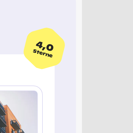
4,0
Sterne