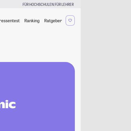
|
FÜR HOCHSCHULEN
FÜR LEHRER
ressentest
Ranking
Ratgeber
mic