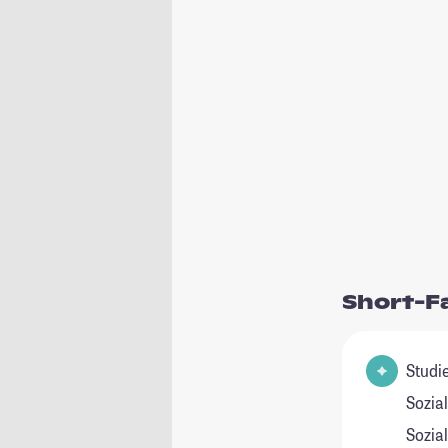
Short-F
Studienfeld(
Sozial
Sozia