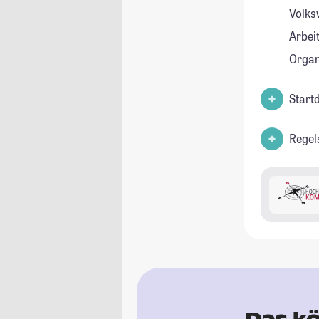
Volksw
Arbei
Organ
Start
Regel
Das kö