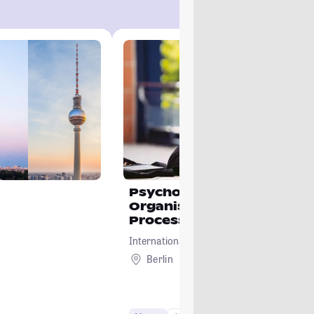
Psychology focusing on
Organisation – Transform
Processes in Work, Societ
Environment
International Psychoanalytic University Ber
Berlin