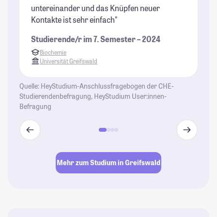
untereinander und das Knüpfen neuer
Be
Kontakte ist sehr einfach"
Al
gr
Studierende/r im 7. Semester – 2024
St
Biochemie
Universität Greifswald
Quelle: HeyStudium-Anschlussfragebogen der CHE-
Studierendenbefragung, HeyStudium User:innen-
Befragung
Mehr zum Studium in Greifswald