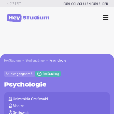
Zum
|
DIE ZEIT
FÜR HOCHSCHULEN
FÜR LEHRER
Inhalt
springen
HeyStudium
Studiengänge
Psychologie
Studiengangsprofil
Im Ranking
Psychologie
Universität Greifswald
Master
Greifswald