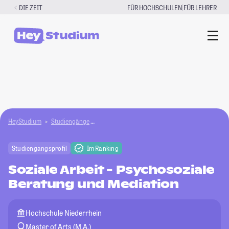
Zum
|
DIE ZEIT
FÜR HOCHSCHULEN
FÜR LEHRER
Inhalt
springen
HeyStudium
Studiengänge
Soziale Arbeit - Psychosoziale Beratung und Me
Studiengangsprofil
Im Ranking
Soziale Arbeit - Psychosoziale
Beratung und Mediation
Hochschule Niederrhein
Master of Arts (M.A.)