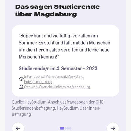
Das sagen Studierende
über Magdeburg
"Super bunt und vielfältig- vor allem im
"M
Sommer. Es steht und fällt mit den Menschen
St
um dich herum, also sei offen und lerne neue
vi
Menschen kennen!"
ab
So
Studierende/r im 4. Semester – 2023
ei
International Management, Marketing,
Ca
Entrepreneurship
So
Otto-von-Guericke-Universität Magdeburg
St
Quelle: HeyStudium-Anschlussfragebogen der CHE-
Studierendenbefragung, HeyStudium User:innen-
Befragung