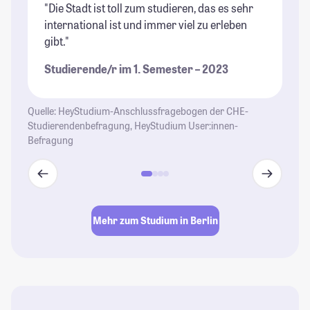
"Die Stadt ist toll zum studieren, das es sehr
"B
international ist und immer viel zu erleben
ri
gibt."
Un
di
Studierende/r im 1. Semester – 2023
wi
be
ga
Quelle: HeyStudium-Anschlussfragebogen der CHE-
al
Studierendenbefragung, HeyStudium User:innen-
Befragung
Un
St
se
En
Gl
Mehr zum Studium in Berlin
Le
St