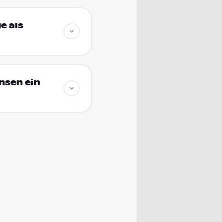
e als
hsen ein