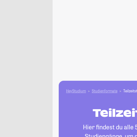
HeyStudium
Studienformate
Teilzeit
Teilze
Hier findest du alle
Studiengänge, um d