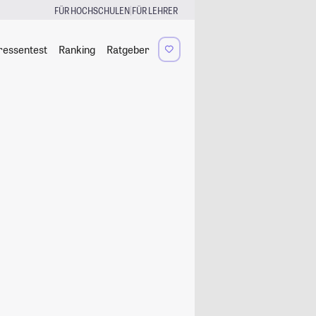
|
FÜR HOCHSCHULEN
FÜR LEHRER
ressentest
Ranking
Ratgeber