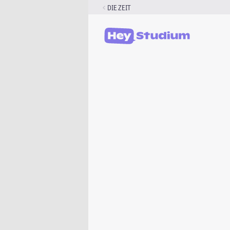
Zum
DIE ZEIT
Inhalt
springen