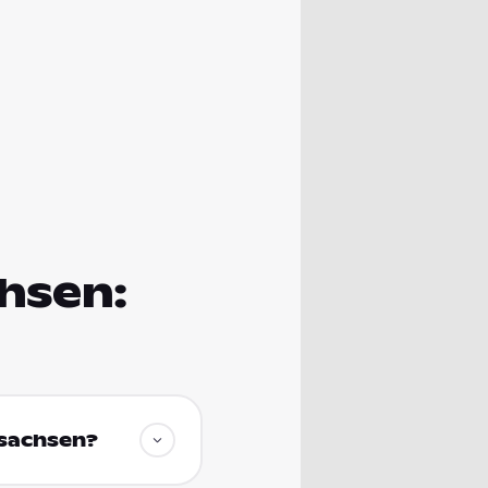
chsen:
rsachsen?