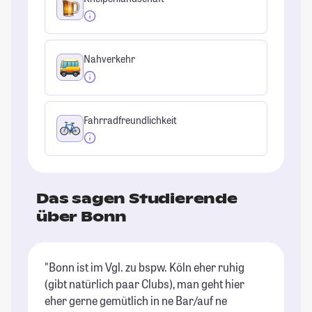
Nahverkehr
Fahrradfreundlichkeit
Das sagen Studierende
über Bonn
"Bonn ist im Vgl. zu bspw. Köln eher ruhig
"B
(gibt natürlich paar Clubs), man geht hier
ge
eher gerne gemütlich in ne Bar/auf ne
sc