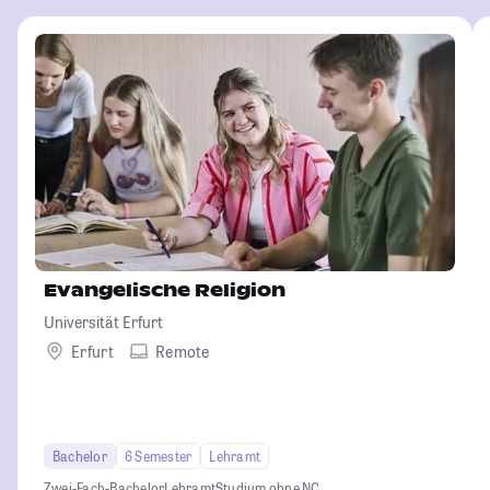
Evangelische Religion
Universität Erfurt
Erfurt
Remote
Bachelor
6 Semester
Lehramt
Zwei-Fach-Bachelor
Lehramt
Studium ohne NC