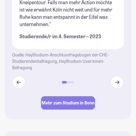
Kneipentour. Falls man mehr Action möchte
St
ist wie erwähnt Köln nicht weit und für mehr
Ruhe kann man entspannt in der Eifel was
unternehmen."
Studierende/r im 4. Semester – 2023
Quelle: HeyStudium-Anschlussfragebogen der CHE-
Studierendenbefragung, HeyStudium User:innen-
Befragung
Mehr zum Studium in Bonn