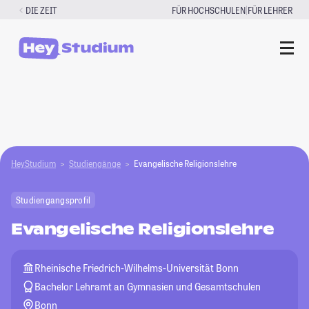
Zum
|
DIE ZEIT
FÜR HOCHSCHULEN
FÜR LEHRER
Inhalt
springen
HeyStudium
Studiengänge
Evangelische Religionslehre
Studiengangsprofil
Evangelische Religionslehre
Rheinische Friedrich-Wilhelms-Universität Bonn
Bachelor Lehramt an Gymnasien und Gesamtschulen
Bonn