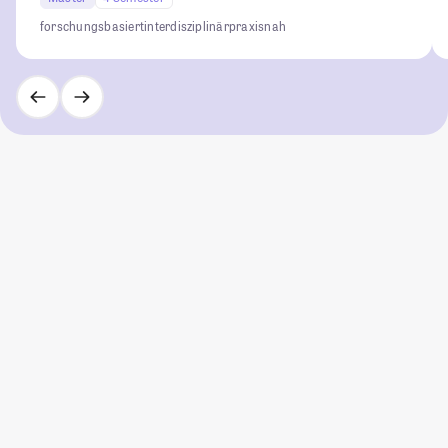
forschungsbasiert
interdisziplinär
praxisnah