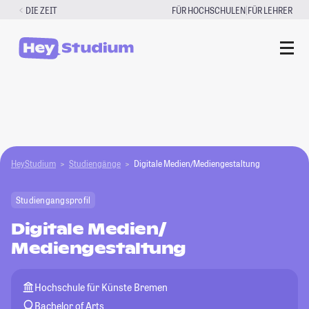
Zum
|
DIE ZEIT
FÜR HOCHSCHULEN
FÜR LEHRER
Inhalt
springen
HeyStudium
Studiengänge
Digitale Medien/Mediengestaltung
Studiengangsprofil
Digitale Medien/
Mediengestaltung
Hochschule für Künste Bremen
Bachelor of Arts