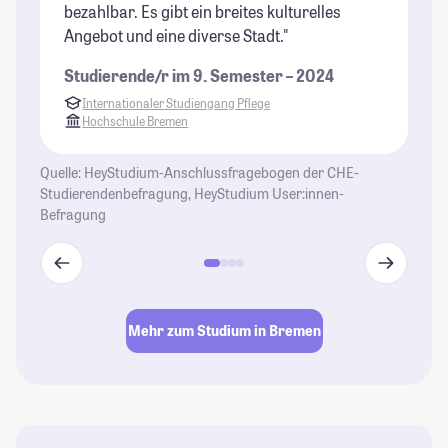
bezahlbar. Es gibt ein breites kulturelles
St
Angebot und eine diverse Stadt."
Studierende/r im 9. Semester – 2024
Internationaler Studiengang Pflege
Hochschule Bremen
Quelle: HeyStudium-Anschlussfragebogen der CHE-
Studierendenbefragung, HeyStudium User:innen-
Befragung
Mehr zum Studium in Bremen