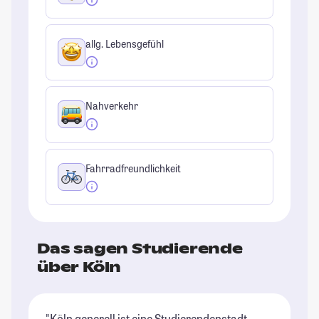
allg. Lebensgefühl
Nahverkehr
Fahrradfreundlichkeit
Das sagen Studierende
über Köln
"Köln generell ist eine Studierendenstadt
"K