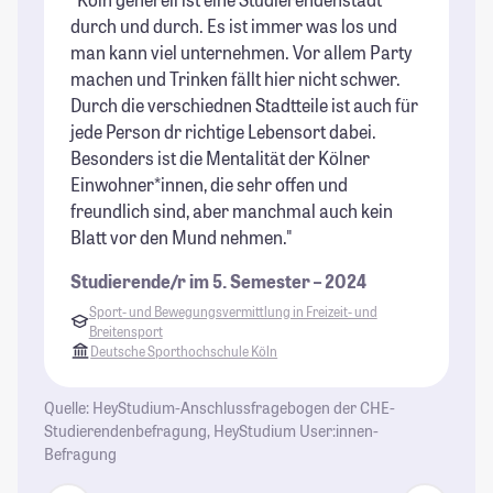
durch und durch. Es ist immer was los und
es
man kann viel unternehmen. Vor allem Party
Le
machen und Trinken fällt hier nicht schwer.
ha
Durch die verschiednen Stadtteile ist auch für
St
jede Person dr richtige Lebensort dabei.
Besonders ist die Mentalität der Kölner
Einwohner*innen, die sehr offen und
freundlich sind, aber manchmal auch kein
Blatt vor den Mund nehmen."
Studierende/r im 5. Semester – 2024
Sport- und Bewegungsvermittlung in Freizeit- und
Breitensport
Deutsche Sporthochschule Köln
Quelle: HeyStudium-Anschlussfragebogen der CHE-
Studierendenbefragung, HeyStudium User:innen-
Befragung