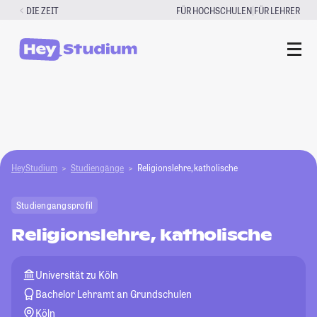
Zum
|
DIE ZEIT
FÜR HOCHSCHULEN
FÜR LEHRER
Inhalt
springen
HeyStudium
Studiengänge
Religionslehre, katholische
Studiengangsprofil
Religionslehre, katholische
Universität zu Köln
Bachelor Lehramt an Grundschulen
Köln