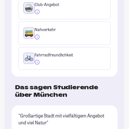
Club-Angebot
Nahverkehr
Fahrradfreundlichkeit
Das sagen Studierende
über München
"Großartige Stadt mit vielfältigem Angebot
"I
und viel Natur"
wu