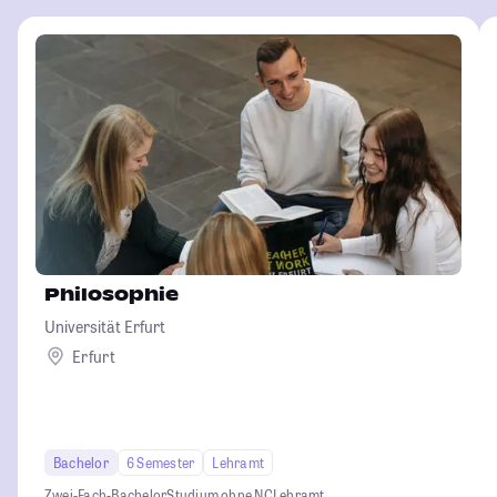
Philosophie
Universität Erfurt
Erfurt
Bachelor
6 Semester
Lehramt
Zwei-Fach-Bachelor
Studium ohne NC
Lehramt