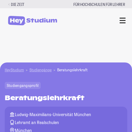
Zum
|
DIE ZEIT
FÜR HOCHSCHULEN
FÜR LEHRER
Inhalt
springen
HeyStudium
Studiengänge
Beratungslehrkraft
Studiengangsprofil
Beratungslehrkraft
Ludwig-Maximilians-Universität München
Lehramt an Realschulen
München