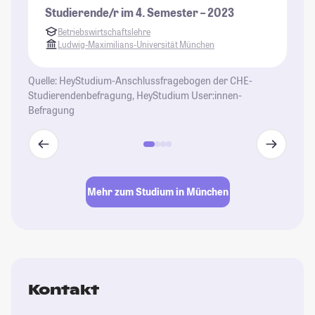
Be
Studierende/r im 4. Semester – 2023
Pr
Betriebswirtschaftslehre
ab
Ludwig-Maximilians-Universität München
wo
he
Quelle: HeyStudium-Anschlussfragebogen der CHE-
Studierendenbefragung, HeyStudium User:innen-
St
Befragung
Mehr zum Studium in München
Kontakt