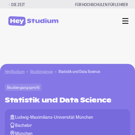
Zum
|
DIE ZEIT
FÜR HOCHSCHULEN
FÜR LEHRER
Inhalt
springen
HeyStudium
Studiengänge
Statistik und Data Science
Studiengangsprofil
Statistik und Data Science
Ludwig-Maximilians-Universität München
Bachelor
München