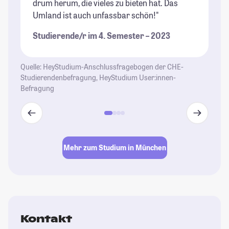
drum herum, die vieles zu bieten hat. Das
zu
Umland ist auch unfassbar schön!"
in
mö
Studierende/r im 4. Semester – 2023
Mi
au
co
Quelle: HeyStudium-Anschlussfragebogen der CHE-
Studierendenbefragung, HeyStudium User:innen-
St
Befragung
Mehr zum Studium in München
Kontakt