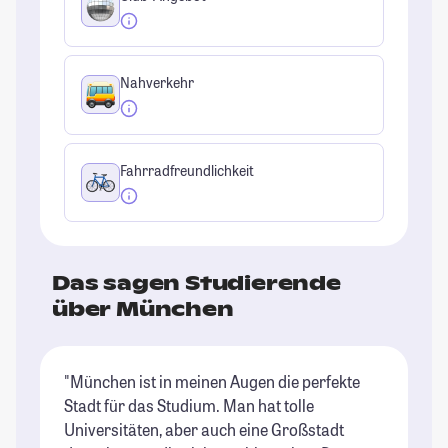
Nahverkehr
Fahrradfreundlichkeit
Das sagen Studierende
über München
"München ist in meinen Augen die perfekte
"M
Stadt für das Studium. Man hat tolle
ke
Universitäten, aber auch eine Großstadt
Bi