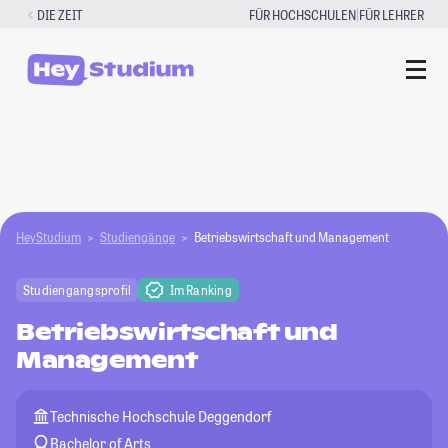
Zum
|
DIE ZEIT
FÜR HOCHSCHULEN
FÜR LEHRER
Inhalt
springen
HeyStudium
Studiengänge
Betriebswirtschaft und Management
Studiengangsprofil
Im Ranking
Betriebswirtschaft und
Management
Technische Hochschule Deggendorf
Bachelor of Arts