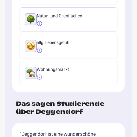
Natur- und Grünflächen
allg. Lebensgefühl
Wohnungsmarkt
Das sagen Studierende
über Deggendorf
"Deggendorf ist eine wunderschöne
"G