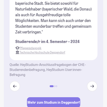
bayerische Stadt. Sie bietet sowohl für
im
Naturliebhaber (bayerischer Wald, die Donau)
Bü
als auch für Ausgehfreudige tolle
St
Möglichkeiten. Man kann sich auch unter den
Studenten wunderbar treffen und gemeinsam
Zeit verbringen."
Studierende/r im 4. Semester – 2024
Pflegepädagogik
Technische Hochschule Deggendorf
Quelle: HeyStudium-Anschlussfragebogen der CHE-
Studierendenbefragung, HeyStudium User:innen-
Befragung
Mehr zum Studium in Deggendorf