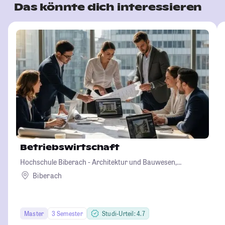
Das könnte dich interessieren
Betriebswirtschaft
Hochschule Biberach - Architektur und Bauwesen,
Betriebswirtschaft und Biotechnologie
Biberach
Master
3 Semester
Studi-Urteil: 4.7