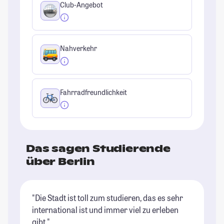
Club-Angebot
Nahverkehr
Fahrradfreundlichkeit
Das sagen Studierende
über Berlin
"Die Stadt ist toll zum studieren, das es sehr
"B
international ist und immer viel zu erleben
of
gibt."