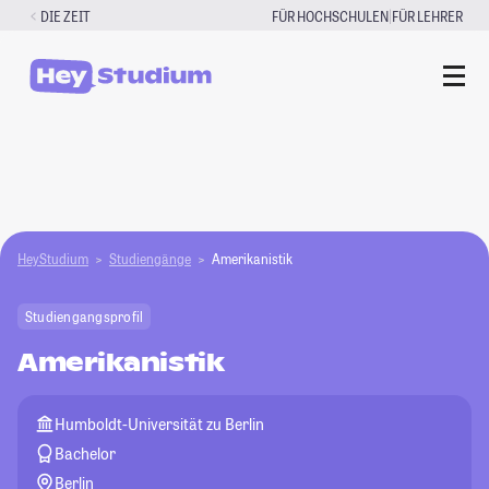
Zum
|
DIE ZEIT
FÜR HOCHSCHULEN
FÜR LEHRER
Inhalt
springen
HeyStudium
Studiengänge
Amerikanistik
Studiengangsprofil
Amerikanistik
Humboldt-Universität zu Berlin
Bachelor
Berlin