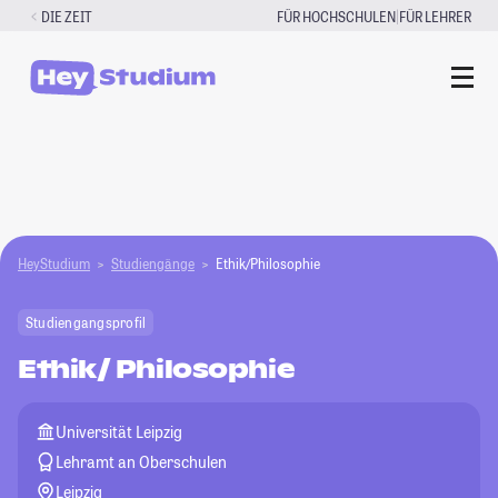
Zum
|
DIE ZEIT
FÜR HOCHSCHULEN
FÜR LEHRER
Inhalt
springen
HeyStudium
Studiengänge
Ethik/Philosophie
Studiengangsprofil
Ethik/ Philosophie
Universität Leipzig
Lehramt an Oberschulen
Leipzig