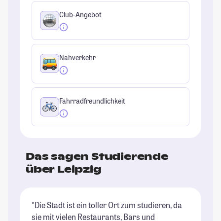
Club-Angebot
Nahverkehr
Fahrradfreundlichkeit
Das sagen Studierende
über Leipzig
"Die Stadt ist ein toller Ort zum studieren, da
"L
sie mit vielen Restaurants, Bars und
de