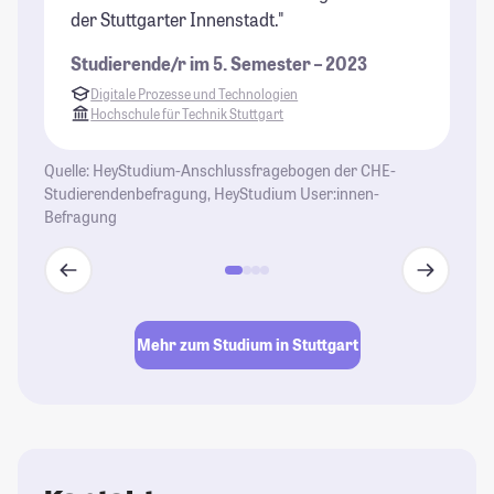
der Stuttgarter Innenstadt."
un
is
Studierende/r im 5. Semester – 2023
da
Digitale Prozesse und Technologien
St
Hochschule für Technik Stuttgart
Quelle: HeyStudium-Anschlussfragebogen der CHE-
Studierendenbefragung, HeyStudium User:innen-
Befragung
Mehr zum Studium in Stuttgart