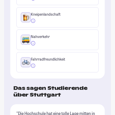
Kneipenlandschaft
Nahverkehr
Fahrradfreundlichkeit
Das sagen Studierende
über Stuttgart
"Die Hochschule hat eine tolle Lage mitten in
"S