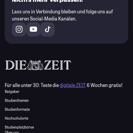
Nichts mehr verpassen!
Lass uns in Verbindung bleiben und folge uns auf
unseren Social-Media Kanälen.
Für alle unter 30:
Teste die
digitale ZEIT
6 Wochen gratis!
Ratgeber
Studienthemen
Studienformate
Hochschulorte
Studienplatzbörse
Über uns