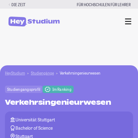
Zum
|
DIE ZEIT
FÜR HOCHSCHULEN
FÜR LEHRER
Inhalt
springen
HeyStudium
Studiengänge
Verkehrsingenieurwesen
Studiengangsprofil
Im Ranking
Verkehrsingenieurwesen
Universität Stuttgart
Bachelor of Science
Stuttgart