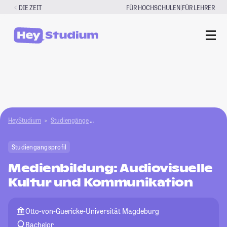
Zum
|
DIE ZEIT
FÜR HOCHSCHULEN
FÜR LEHRER
Inhalt
springen
HeyStudium
Studiengänge
Medienbildung: Audiovisuelle Kultur und Komm
Studiengangsprofil
Medienbildung: Audiovisuelle
Kultur und Kommunikation
Otto-von-Guericke-Universität Magdeburg
Bachelor