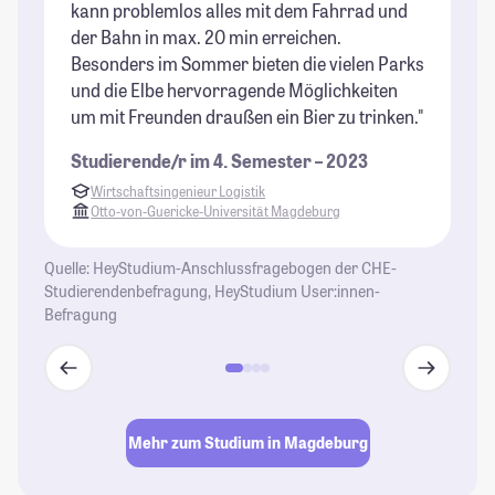
St
kann problemlos alles mit dem Fahrrad und
der Bahn in max. 20 min erreichen.
Besonders im Sommer bieten die vielen Parks
und die Elbe hervorragende Möglichkeiten
um mit Freunden draußen ein Bier zu trinken."
Studierende/r im 4. Semester – 2023
Wirtschaftsingenieur Logistik
Otto-von-Guericke-Universität Magdeburg
Quelle: HeyStudium-Anschlussfragebogen der CHE-
Studierendenbefragung, HeyStudium User:innen-
Befragung
Mehr zum Studium in Magdeburg