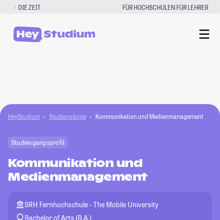
Zum
|
DIE ZEIT
FÜR HOCHSCHULEN
FÜR LEHRER
Inhalt
springen
HeyStudium
Studiengänge
Kommunikation und Medienmanagement
Studiengangsprofil
Kommunikation und
Medienmanagement
SRH Fernhochschule - The Mobile University
Bachelor of Arts (B.A.)