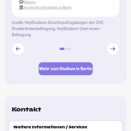
Medizin
wi
Humboldt-Universität zu Berlin
be
ga
Quelle: HeyStudium-Anschlussfragebogen der CHE-
al
Studierendenbefragung, HeyStudium User:innen-
Un
Befragung
St
se
En
Gl
Le
Mehr zum Studium in Berlin
St
Kontakt
Weitere Informationen / Services