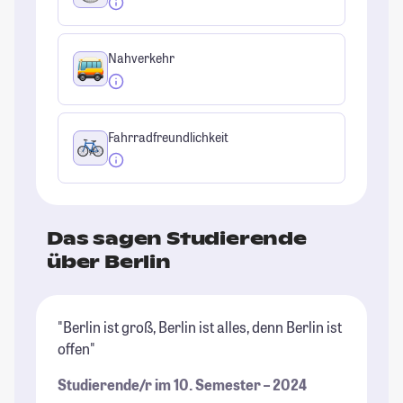
Nahverkehr
Fahrradfreundlichkeit
Das sagen Studierende
über Berlin
"Berlin ist groß, Berlin ist alles, denn Berlin ist
"B
offen"
ri
Un
Studierende/r im 10. Semester – 2024
di