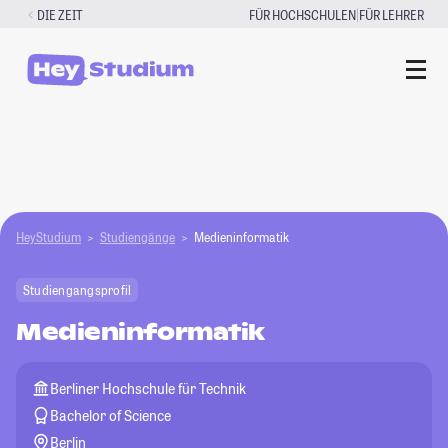
Zum
|
DIE ZEIT
FÜR HOCHSCHULEN
FÜR LEHRER
Inhalt
springen
HeyStudium
Studiengänge
Medieninformatik
Studiengangsprofil
Medieninformatik
Berliner Hochschule für Technik
Bachelor of Science
Berlin