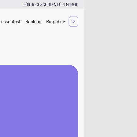
|
FÜR HOCHSCHULEN
FÜR LEHRER
ressentest
Ranking
Ratgeber