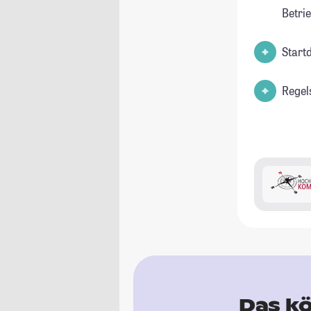
Betri
Start
Regel
Das kö