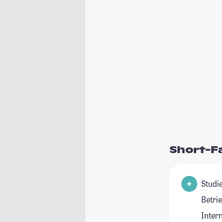
Short-F
Studie
Betri
Inter