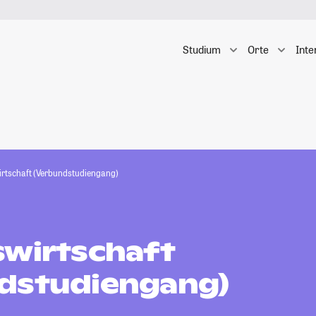
Studium
Orte
Inte
irtschaft (Verbundstudiengang)
swirtschaft
dstudiengang)