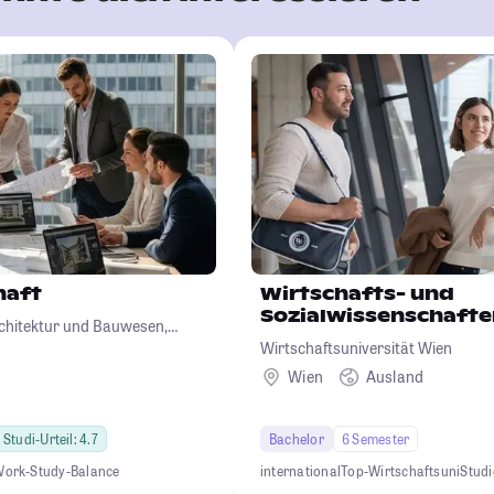
haft
Wirtschafts- und
Sozialwissenschafte
chitektur und Bauwesen,
Wirtschaftsuniversität Wien
iotechnologie
Wien
Ausland
Studi-Urteil: 4.7
Bachelor
6 Semester
ork-Study-Balance
international
Top-Wirtschaftsuni
Stud