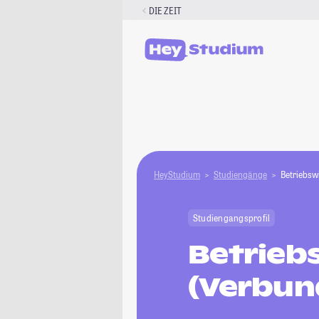
Zum
DIE ZEIT
Inhalt
springen
HeyStudium
Studiengänge
Betriebsw
Studiengangsprofil
Betrieb
(Verbun