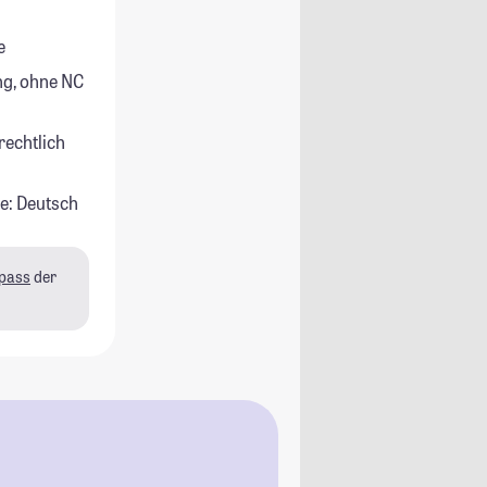
e
g, ohne NC
rechtlich
e: Deutsch
pass
der