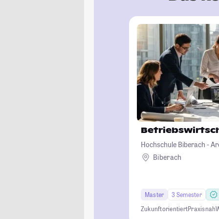
Betriebswirtsc
Hochschule Biberach - Ar
Betriebswirtschaft und B
Biberach
Master
3 Semester
Zukunftorientiert
Praxisnah
W