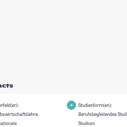
acts
nfeld(er):
Studienform(en):
ebswirtschaftslehre,
Berufsbegleitendes Stud
nationale
Studium