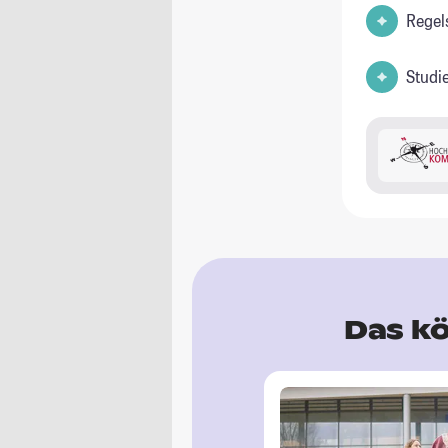
Regel
Studi
Das kö