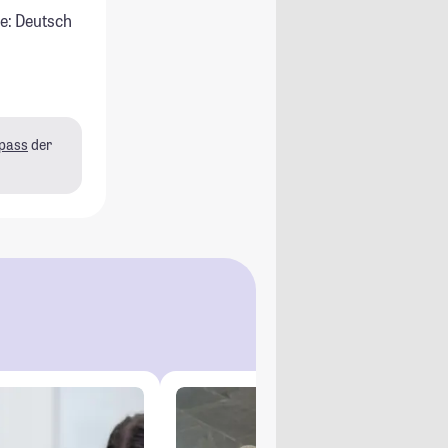
e: Deutsch
pass
der