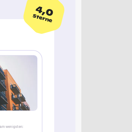
4,0
Sterne
 am wenigsten: