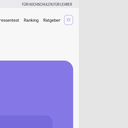
|
FÜR HOCHSCHULEN
FÜR LEHRER
ressentest
Ranking
Ratgeber