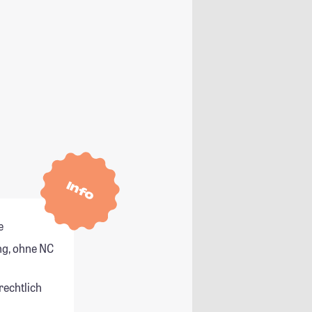
Info
e
g, ohne NC
rechtlich