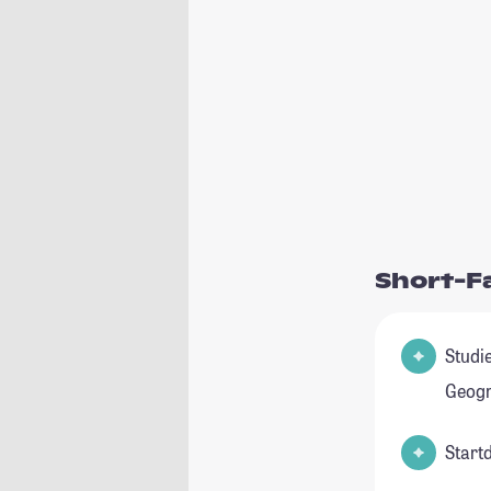
Short-F
Studienfe
Geogr
Start