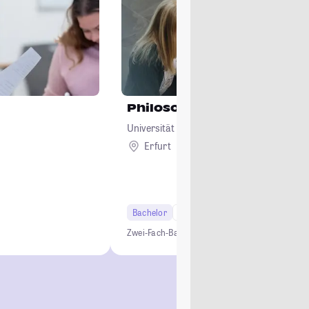
Philosophie
Universität Erfurt
Erfurt
Bachelor
6 Semester
Lehramt
Zwei-Fach-Bachelor
Studium ohne NC
Lehramt