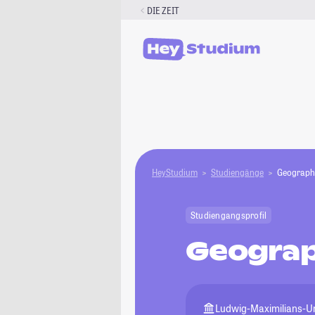
Zum
DIE ZEIT
Inhalt
springen
HeyStudium
Studiengänge
Geograph
Studiengangsprofil
Geograp
Ludwig-Maximilians-U