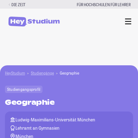
Zum
|
DIE ZEIT
FÜR HOCHSCHULEN
FÜR LEHRER
Inhalt
springen
HeyStudium
Studiengänge
Geographie
Studiengangsprofil
Geographie
Ludwig-Maximilians-Universität München
Lehramt an Gymnasien
München