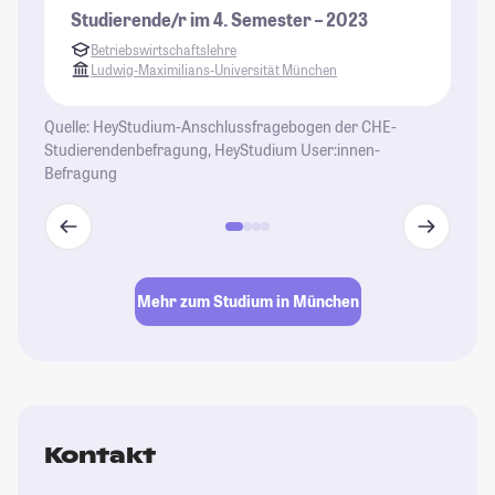
Be
Studierende/r im 4. Semester – 2023
Pr
Betriebswirtschaftslehre
ab
Ludwig-Maximilians-Universität München
wo
he
Quelle: HeyStudium-Anschlussfragebogen der CHE-
Studierendenbefragung, HeyStudium User:innen-
St
Befragung
Mehr zum Studium in München
Kontakt