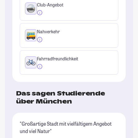
Club-Angebot
Nahverkehr
Fahrradfreundlichkeit
Das sagen Studierende
über München
"Großartige Stadt mit vielfältigem Angebot
"I
und viel Natur"
wu