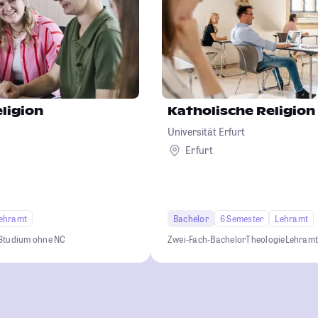
ligion
Katholische Religion
Universität Erfurt
Erfurt
ehramt
Bachelor
6 Semester
Lehramt
Studium ohne NC
Zwei-Fach-Bachelor
Theologie
Lehram