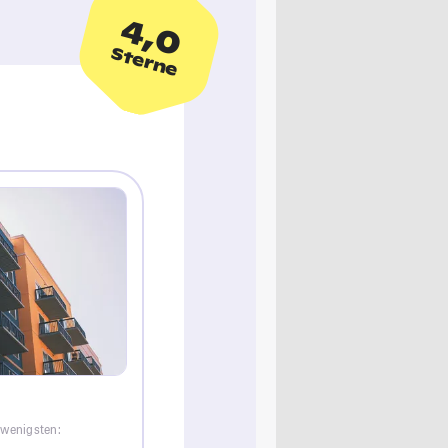
4,0
Sterne
 wenigsten: