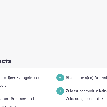
acts
d(er): Evangelische
Studienform(en): Vollze
ogie
Zulassungsmodus: Kein
datum: Sommer- und
Zulassungsbeschränkun
rsemester