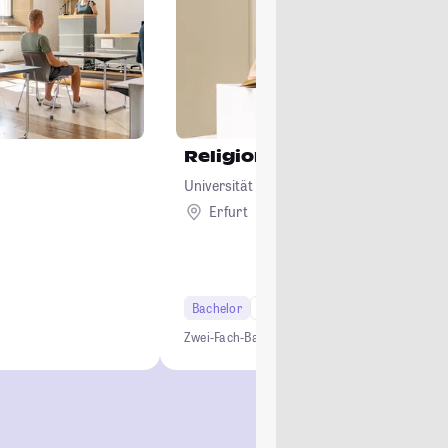
Religionswissenschaft
Universität Erfurt
Erfurt
Bachelor
6 Semester
Lehramt
t
Zwei-Fach-Bachelor
Lehramt
Studium ohne NC