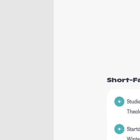
Short-F
Studienfel
Theol
Start
Winte