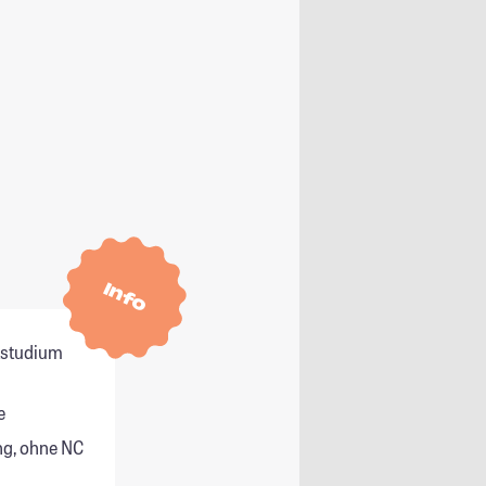
Info
itstudium
e
g, ohne NC