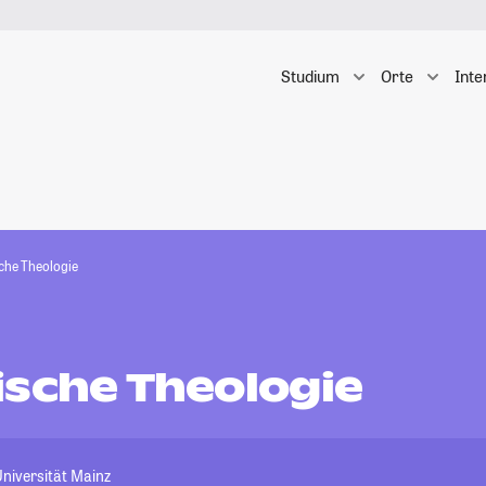
Studium
Orte
Inte
che Theologie
ische Theologie
niversität Mainz