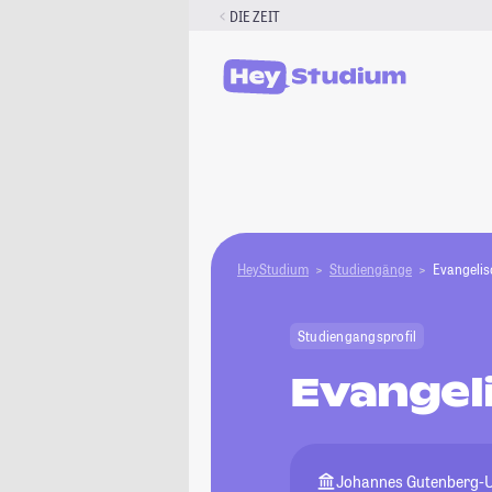
Zum
DIE ZEIT
Inhalt
springen
HeyStudium
Studiengänge
Evangelis
Studiengangsprofil
Evangel
Johannes Gutenberg-U