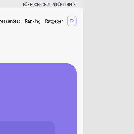
|
FÜR HOCHSCHULEN
FÜR LEHRER
ressentest
Ranking
Ratgeber