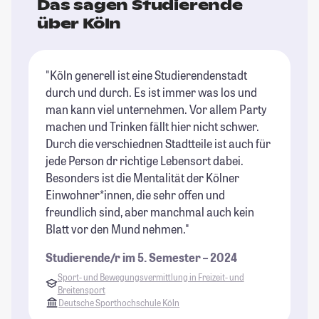
Das sagen Studierende
über Köln
"Köln generell ist eine Studierendenstadt
"K
durch und durch. Es ist immer was los und
es
man kann viel unternehmen. Vor allem Party
Le
machen und Trinken fällt hier nicht schwer.
ha
Durch die verschiednen Stadtteile ist auch für
St
jede Person dr richtige Lebensort dabei.
Besonders ist die Mentalität der Kölner
Einwohner*innen, die sehr offen und
freundlich sind, aber manchmal auch kein
Blatt vor den Mund nehmen."
Studierende/r im 5. Semester – 2024
Sport- und Bewegungsvermittlung in Freizeit- und
Breitensport
Deutsche Sporthochschule Köln