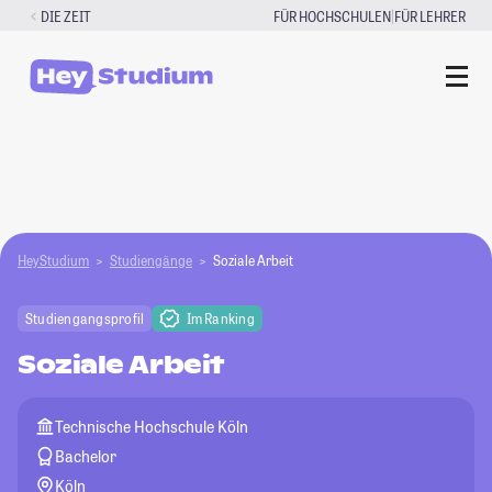
Zum
|
DIE ZEIT
FÜR HOCHSCHULEN
FÜR LEHRER
Inhalt
springen
HeyStudium
Studiengänge
Soziale Arbeit
Studiengangsprofil
Im Ranking
Soziale Arbeit
Technische Hochschule Köln
Bachelor
Köln