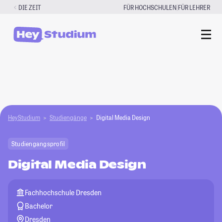
Zum
|
DIE ZEIT
FÜR HOCHSCHULEN
FÜR LEHRER
Inhalt
springen
HeyStudium
Studiengänge
Digital Media Design
Studiengangsprofil
Digital Media Design
Fachhochschule Dresden
Bachelor
Dresden