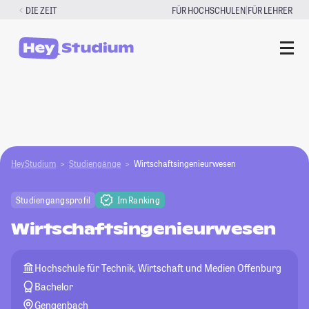
Zum
|
DIE ZEIT
FÜR HOCHSCHULEN
FÜR LEHRER
Inhalt
springen
HeyStudium
Studiengänge
Wirtschaftsingenieurwesen
Studiengangsprofil
Im Ranking
Wirtschaftsingenieurwesen
Hochschule für Technik, Wirtschaft und Medien Offenburg
Bachelor
Gengenbach