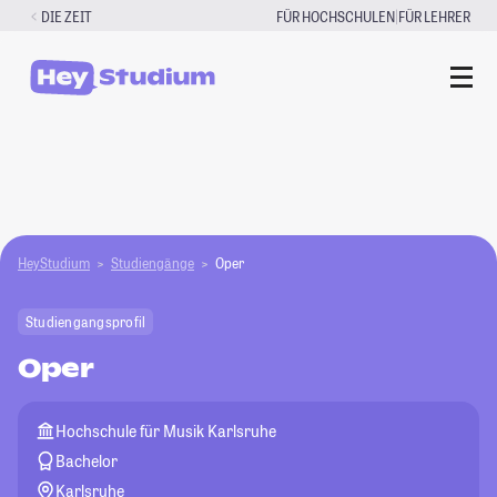
Zum
|
DIE ZEIT
FÜR HOCHSCHULEN
FÜR LEHRER
Inhalt
springen
HeyStudium
Studiengänge
Oper
Studiengangsprofil
Oper
Hochschule für Musik Karlsruhe
Bachelor
Karlsruhe