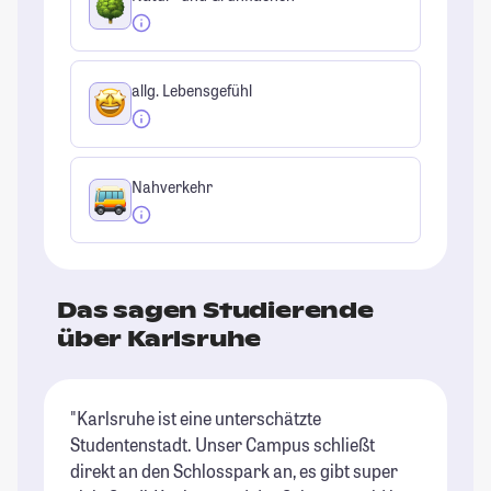
allg. Lebensgefühl
Nahverkehr
Das sagen Studierende
über Karlsruhe
"Karlsruhe ist eine unterschätzte
"K
Studentenstadt. Unser Campus schließt
St
direkt an den Schlosspark an, es gibt super
St