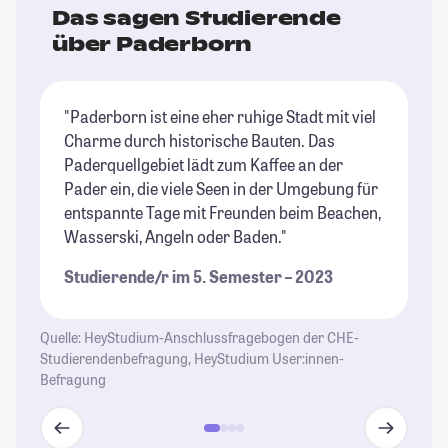
Das sagen Studierende
über Paderborn
"Paderborn ist eine eher ruhige Stadt mit viel
"P
Charme durch historische Bauten. Das
ra
Paderquellgebiet lädt zum Kaffee an der
ma
Pader ein, die viele Seen in der Umgebung für
Ei
entspannte Tage mit Freunden beim Beachen,
St
Wasserski, Angeln oder Baden."
Studierende/r im 5. Semester – 2023
Quelle: HeyStudium-Anschlussfragebogen der CHE-
Studierendenbefragung, HeyStudium User:innen-
Befragung