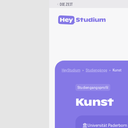
Zum
DIE ZEIT
Inhalt
springen
HeyStudium
Studiengänge
Kunst
Studiengangsprofil
Kunst
Universität Paderborn