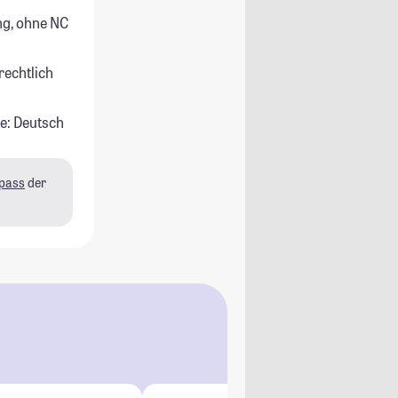
g, ohne NC
rechtlich
e: Deutsch
pass
der