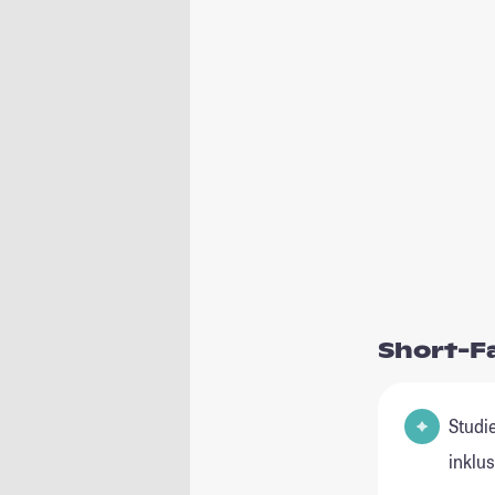
Short-F
Studienfeld(
inklu