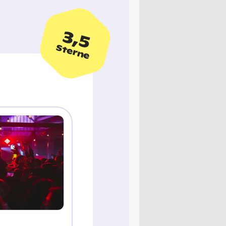
3,5
Sterne