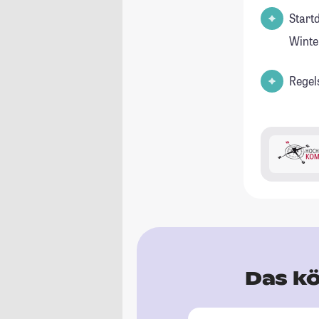
Start
Winte
Regel
Das kö