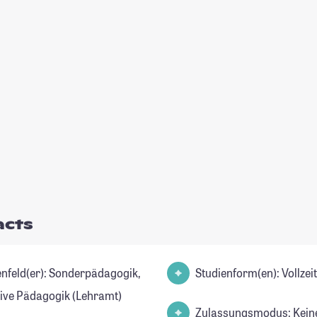
acts
er): Sonderpädagogik,
Studienform(en): Vollze
sive Pädagogik (Lehramt)
Zulassungsmodus: Kein