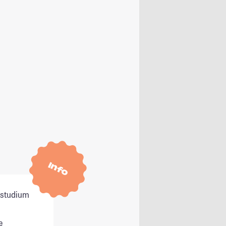
Info
itstudium
e