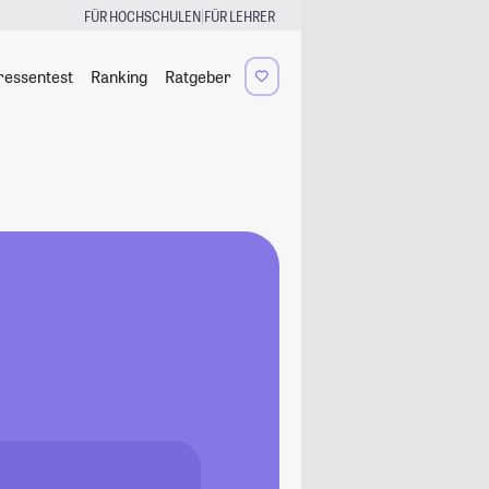
|
FÜR HOCHSCHULEN
FÜR LEHRER
ressentest
Ranking
Ratgeber