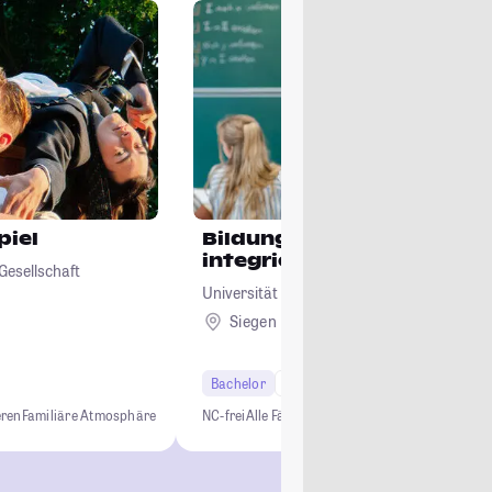
piel
Bildungswissenschaften 
integrierter Förderpädag
Gesellschaft
Universität Siegen
Siegen
Bachelor
6 Semester
Lehramt
eren
Familiäre Atmosphäre
NC-frei
Alle Fächer
Alle Schulformen