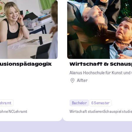
lusionspädagogik
Wirtschaft & Schaus
Alanus Hochschule für Kunst und 
Alfter
ehramt
Bachelor
6 Semester
 ohne NC
Lehramt
Wirtschaft studieren
Schauspiel studi