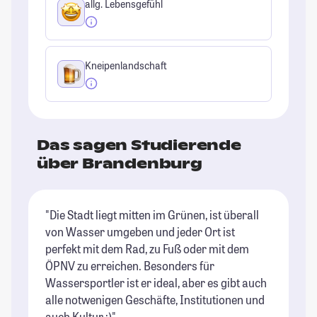
allg. Lebensgefühl
Kneipenlandschaft
Das sagen Studierende
über Brandenburg
"Die Stadt liegt mitten im Grünen, ist überall
"I
von Wasser umgeben und jeder Ort ist
ma
perfekt mit dem Rad, zu Fuß oder mit dem
un
ÖPNV zu erreichen. Besonders für
St
Wassersportler ist er ideal, aber es gibt auch
alle notwenigen Geschäfte, Institutionen und
auch Kultur :)"