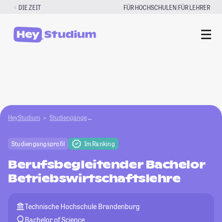
Zum
|
DIE ZEIT
FÜR HOCHSCHULEN
FÜR LEHRER
Inhalt
springen
HeyStudium
Studiengänge
Berufsbegleitender Bachelor Betriebswirtschaft
Studiengangsprofil
Im Ranking
Berufsbegleitender Bachelor
Betriebswirtschaftslehre
Technische Hochschule Brandenburg
Bachelor of Science