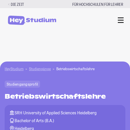
Zum
|
DIE ZEIT
FÜR HOCHSCHULEN
FÜR LEHRER
Inhalt
springen
HeyStudium
Studiengänge
Betriebswirtschaftslehre
Studiengangsprofil
Betriebswirtschaftslehre
SRH University of Applied Sciences Heidelberg
Bachelor of Arts (B.A.)
Heidelberg