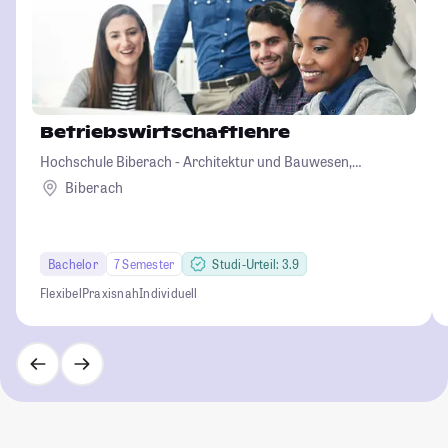
Betriebswirtschaftlehre
Hochschule Biberach - Architektur und Bauwesen,
Betriebswirtschaft und Biotechnologie
Biberach
Bachelor
7 Semester
Studi-Urteil: 3.9
Flexibel
Praxisnah
Individuell