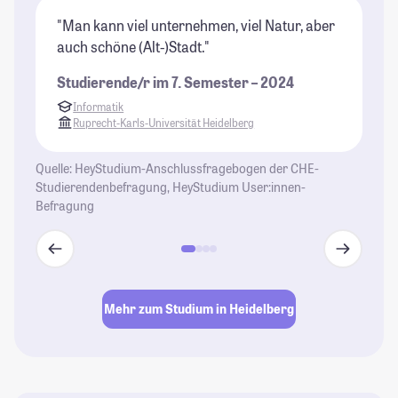
"Man kann viel unternehmen, viel Natur, aber
"H
auch schöne (Alt-)Stadt."
St
Studierende/r im 7. Semester – 2024
Informatik
Ruprecht-Karls-Universität Heidelberg
Quelle: HeyStudium-Anschlussfragebogen der CHE-
Studierendenbefragung, HeyStudium User:innen-
Befragung
Mehr zum Studium in Heidelberg