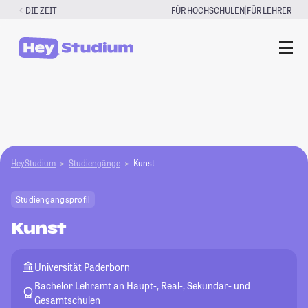
Zum
|
DIE ZEIT
FÜR HOCHSCHULEN
FÜR LEHRER
Inhalt
springen
HeyStudium
Studiengänge
Kunst
Studiengangsprofil
Kunst
Universität Paderborn
Bachelor Lehramt an Haupt-, Real-, Sekundar- und
Gesamtschulen