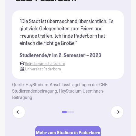
"Die Stadt ist überraschend übersichtlich. Es
"D
gibt viele Gelegenheiten zum Feiern und
de
Freunde treffen. Ich finde Paderborn hat
en
einfach die richtige Größe."
be
MT
Studierende/r im 2. Semester – 2023
es
Betriebswirtschaftslehre
Ve
Universität Paderborn
St
Quelle: HeyStudium-Anschlussfragebogen der CHE-
Studierendenbefragung, HeyStudium User:innen-
Befragung
Mehr zum Studium in Paderborn