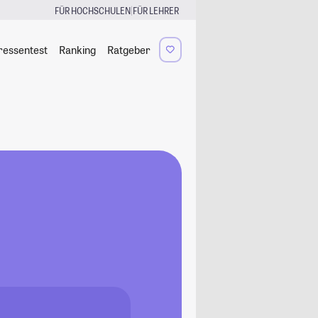
|
FÜR HOCHSCHULEN
FÜR LEHRER
ressentest
Ranking
Ratgeber