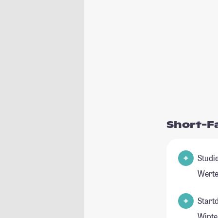
Short-F
Studienfeld(e
Werte
Start
Winte