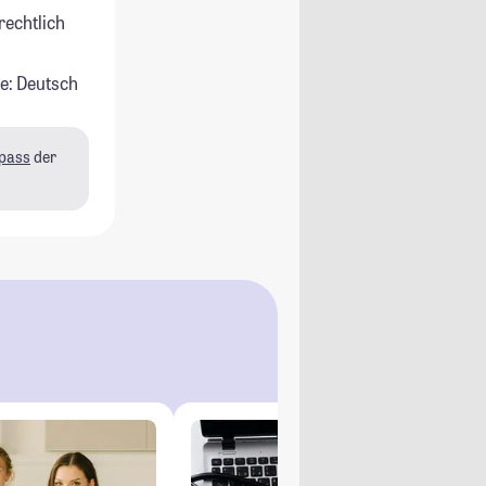
rechtlich
e: Deutsch
pass
der