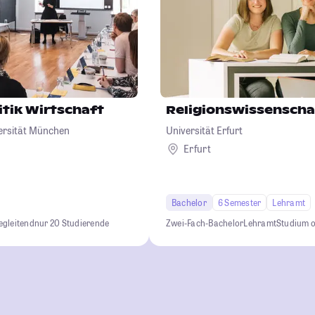
itik Wirtschaft
Religionswissenscha
ersität München
Universität Erfurt
Erfurt
Bachelor
6 Semester
Lehramt
egleitend
nur 20 Studierende
Zwei-Fach-Bachelor
Lehramt
Studium 