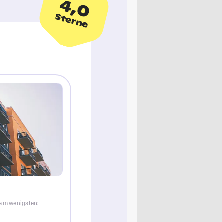
4,0
Sterne
 am wenigsten: