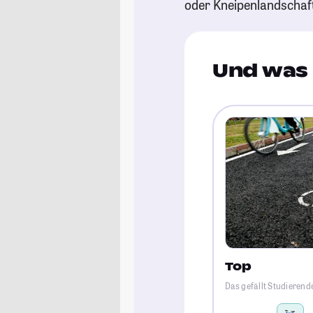
oder Kneipenlandschaf
Und was 
Top
Das gefällt Studierend