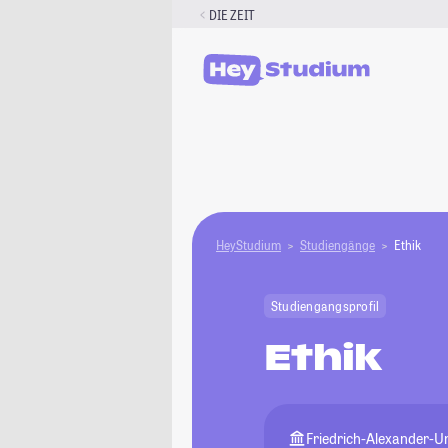
Zum
DIE ZEIT
Inhalt
springen
HeyStudium
Studiengänge
Ethik
Studiengangsprofil
Ethik
Friedrich-Alexander-U