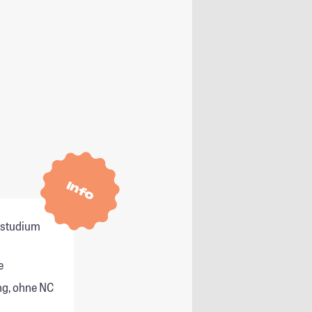
Info
itstudium
e
g, ohne NC