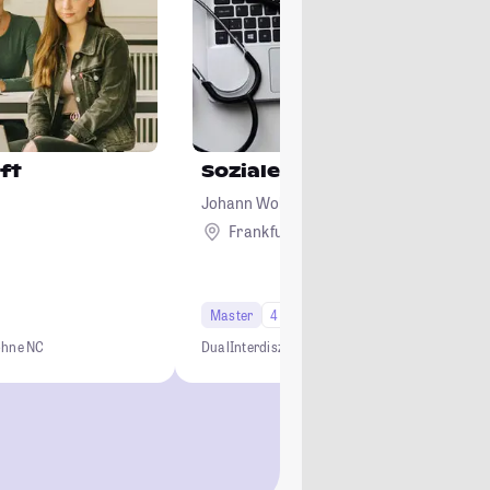
ft
Sozialethik im Gesundhe
Johann Wolfgang Goethe-Universität, Fra
Main
Frankfurt am Main
Master
4 Semester
ohne NC
Dual
Interdisziplinär
Praxisorientiert