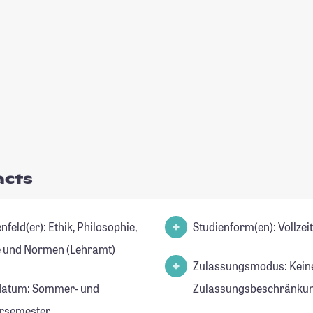
acts
r): Ethik, Philosophie,
Studienform(en): Vollze
 und Normen (Lehramt)
Zulassungsmodus: Kein
datum: Sommer- und
Zulassungsbeschränkun
rsemester