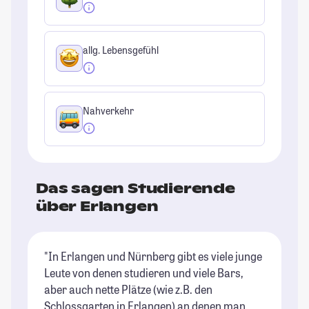
allg. Lebensgefühl
Nahverkehr
Das sagen Studierende
über Erlangen
"In Erlangen und Nürnberg gibt es viele junge
"I
Leute von denen studieren und viele Bars,
we
aber auch nette Plätze (wie z.B. den
St
Schlossgarten in Erlangen) an denen man