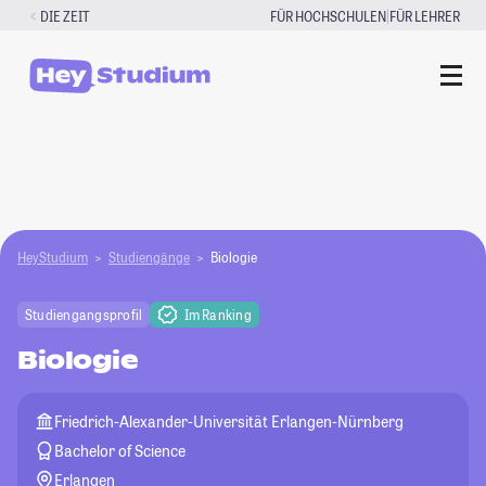
Zum
|
DIE ZEIT
FÜR HOCHSCHULEN
FÜR LEHRER
Inhalt
springen
HeyStudium
Studiengänge
Biologie
Studiengangsprofil
Im Ranking
Biologie
Friedrich-Alexander-Universität Erlangen-Nürnberg
Bachelor of Science
Erlangen