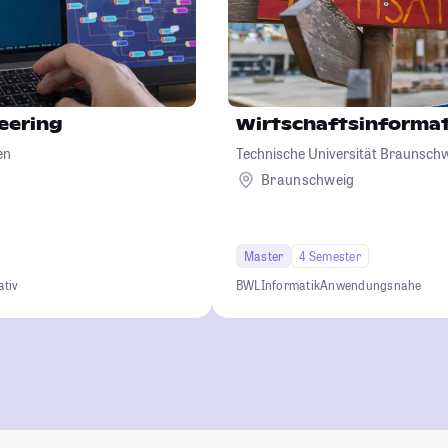
eering
Wirtschaftsinformat
en
Technische Universität Braunsch
Braunschweig
Master
4 Semester
ativ
BWL
Informatik
Anwendungsnahe