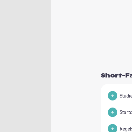
Short-F
Start
Regel