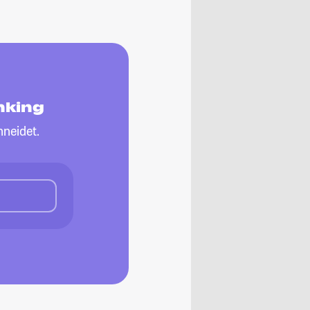
nking
neidet.