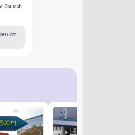
e: Deutsch
pass
der