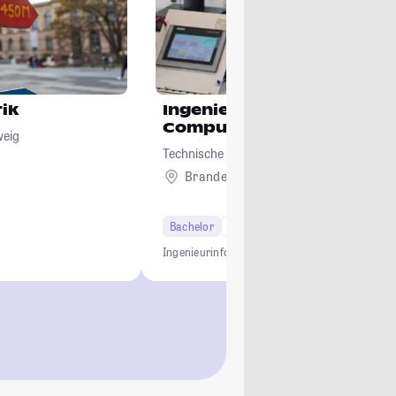
ik
Ingenieurinformatik /
Computational Engineeri
weig
Technische Hochschule Brandenburg
Brandenburg
Bachelor
7 Semester
Ingenieurinformatik
Engineering
Technikstudiu