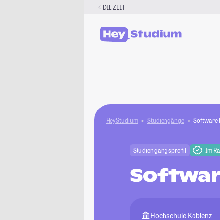
Zum
DIE ZEIT
Inhalt
springen
HeyStudium
Studiengänge
Software 
Studiengangsprofil
Im R
Softwar
Hochschule Koblenz