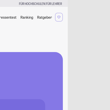
|
FÜR HOCHSCHULEN
FÜR LEHRER
ressentest
Ranking
Ratgeber