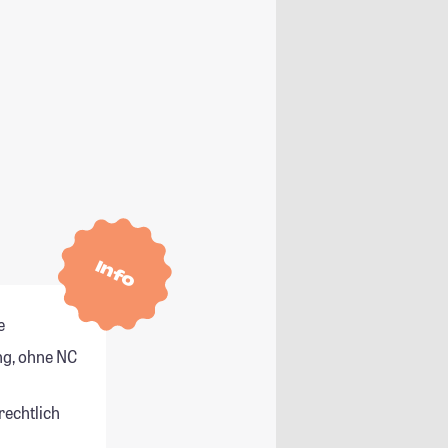
Info
e
g, ohne NC
rechtlich