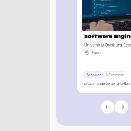
Software Engin
Universität Duisburg-Ess
Essen
Bachelor
6 Semester
praxisnah
nutzerzentriert
kre