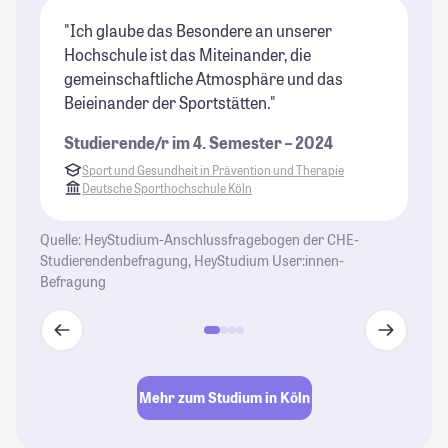
"Ich glaube das Besondere an unserer
"K
Hochschule ist das Miteinander, die
du
gemeinschaftliche Atmosphäre und das
ma
Beieinander der Sportstätten."
ma
Du
Studierende/r im 4. Semester – 2024
je
Sport und Gesundheit in Prävention und Therapie
Be
Deutsche Sporthochschule Köln
Ei
fr
Quelle: HeyStudium-Anschlussfragebogen der CHE-
Bl
Studierendenbefragung, HeyStudium User:innen-
Befragung
St
Mehr zum Studium in Köln