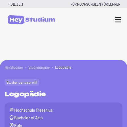
Zum
|
DIE ZEIT
FÜR HOCHSCHULEN
FÜR LEHRER
Inhalt
springen
HeyStudium
Studiengänge
Logopädie
Studiengangsprofil
Logopädie
Hochschule Fresenius
Bachelor of Arts
Köln