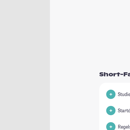
Short-F
Start
Regel