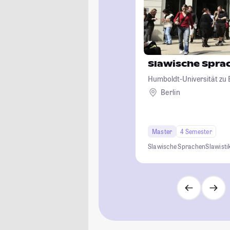
Slawische Spra
Humboldt-Universität zu B
Berlin
Master
4 Semester
Slawische Sprachen
Slawisti