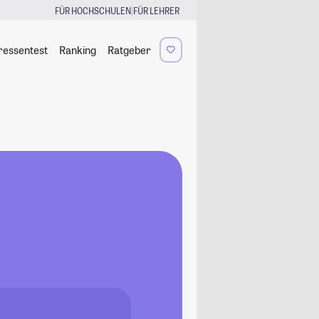
|
FÜR HOCHSCHULEN
FÜR LEHRER
ressentest
Ranking
Ratgeber