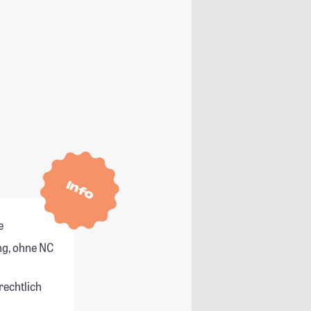
Info
e
g, ohne NC
rechtlich