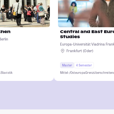
chen
Central and East Eu
Studies
erlin
Europa-Universität Viadrina Frank
Frankfurt (Oder)
Master
4 Semester
k
Slavistik
Mittel-/Osteuropa
Grenzüberschreiten