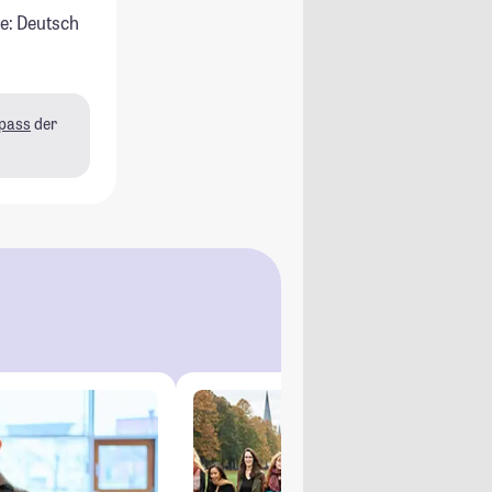
e: Deutsch
pass
der