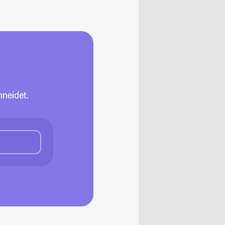
neidet.