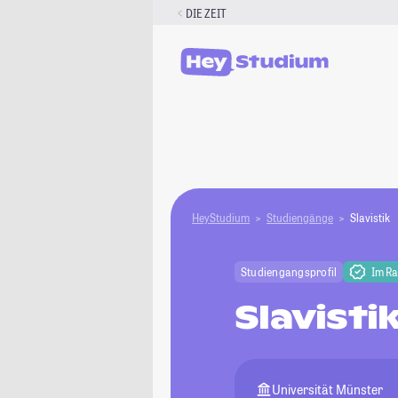
Zum
DIE ZEIT
Inhalt
springen
HeyStudium
Studiengänge
Slavistik
Studiengangsprofil
Im R
Slavisti
Universität Münster