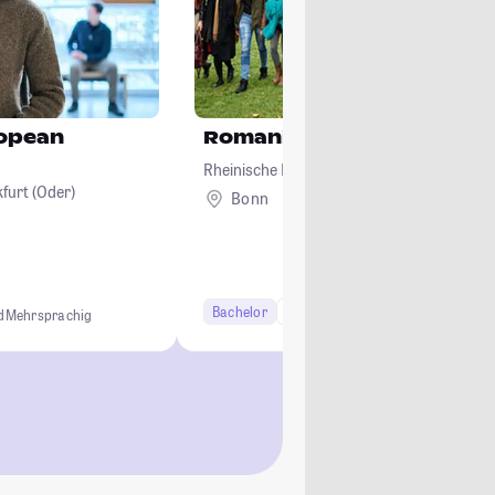
ropean
Romanistik
Rheinische Friedrich-Wilhelms-Universität
furt (Oder)
Bonn
Bachelor
6 Semester
Studi-Urteil: 3.9
d
Mehrsprachig