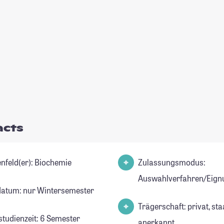
acts
Studienfeld(er): Biochemie
Zulassungsmodus:
Auswahlverfahren/Eign
datum: nur Wintersemester
Trägerschaft: privat, sta
studienzeit: 6 Semester
anerkannt