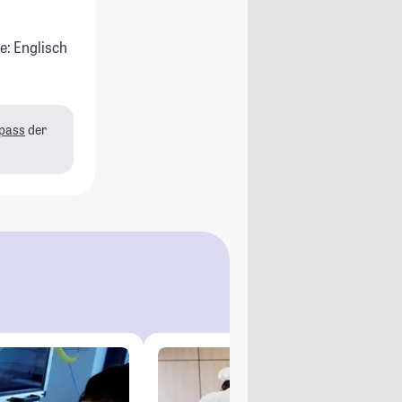
e: Englisch
pass
der