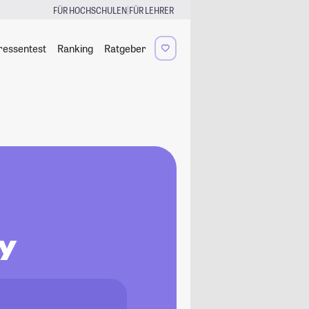
|
FÜR HOCHSCHULEN
FÜR LEHRER
ressentest
Ranking
Ratgeber
gy