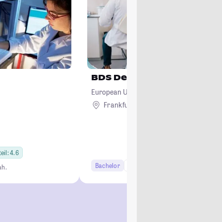
BDS Dental Surgery
European University Cyprus
Frankfurt am Main
Ausland
eil: 4.6
Bachelor
10+ Semester
Lehramt
ah.