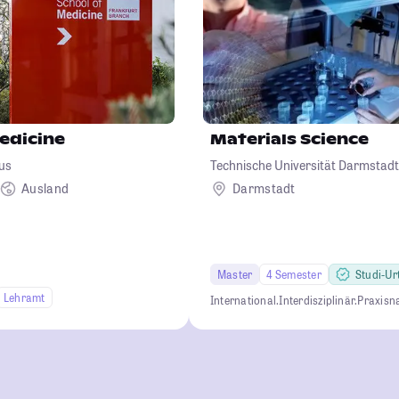
edicine
Materials Science
us
Technische Universität Darmstadt
Ausland
Darmstadt
Master
4 Semester
Studi-Urt
Lehramt
International.
Interdisziplinär.
Praxisn