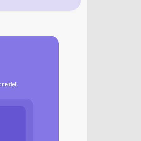
neidet.