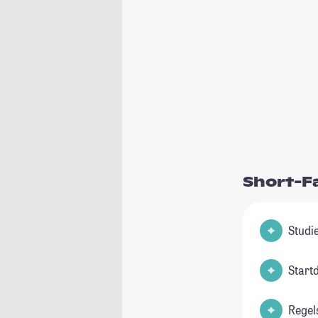
Short-F
Start
Regel