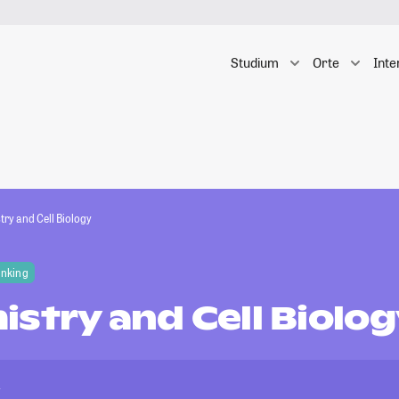
Studium
Orte
Inte
try and Cell Biology
anking
stry and Cell Biolo
y