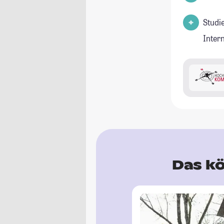
Studi
Inter
Das kö