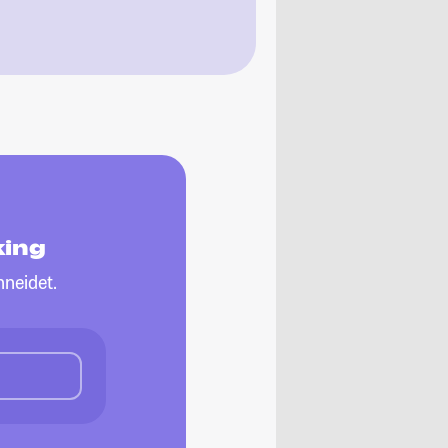
king
neidet.