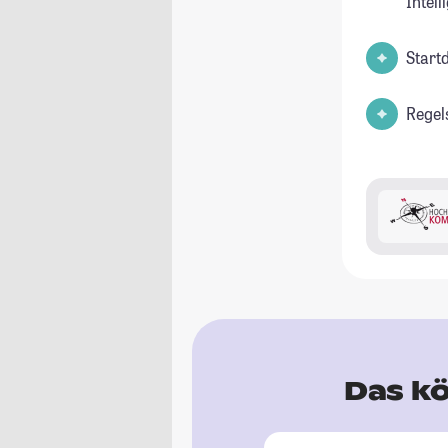
Intell
Start
Regel
Das kö