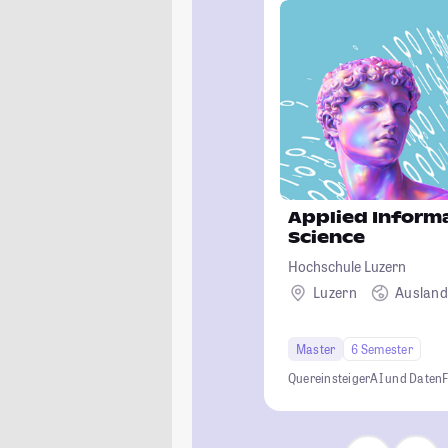
Applied Inform
Science
Hochschule Luzern
Luzern
Auslan
Master
6 Semester
Quereinsteiger
AI und Daten
F