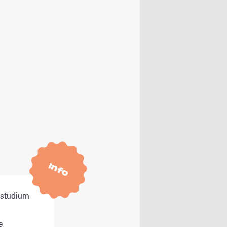
Info
itstudium
e