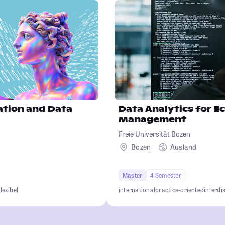
ation and Data
Data Analytics for 
Management
Freie Universität Bozen
d
Bozen
Ausland
Master
4 Semester
lexibel
international
practice-oriented
interdi