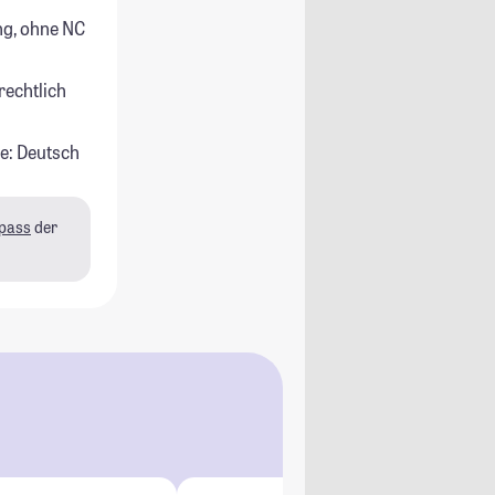
g, ohne NC
rechtlich
e: Deutsch
pass
der