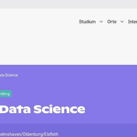
Studium
Orte
Inte
ata Science
anking
 Data Science
helmshaven/Oldenburg/Elsfleth