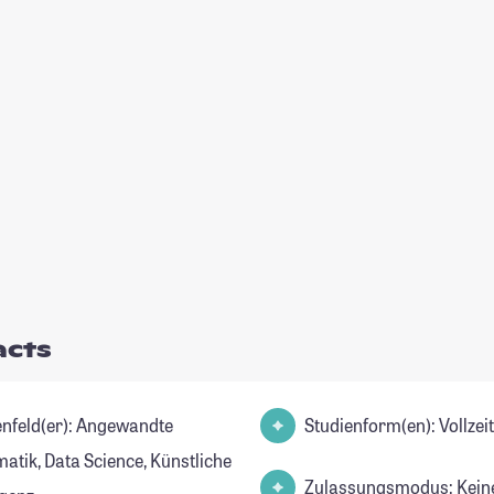
acts
d(er): Angewandte
Studienform(en): Vollze
atik, Data Science, Künstliche
Zulassungsmodus: Kein