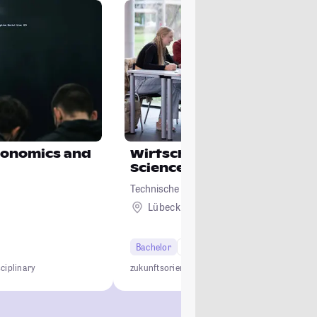
Economics and
Wirtschaftsinformatik/ D
Science
Technische Hochschule Lübeck
Lübeck
Bachelor
6 Semester
sciplinary
zukunftsorientiert
anwendungsnah
interdiszipli