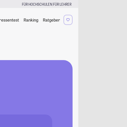
|
FÜR HOCHSCHULEN
FÜR LEHRER
ressentest
Ranking
Ratgeber