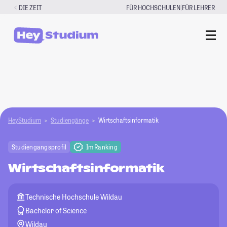
Zum
|
DIE ZEIT
FÜR HOCHSCHULEN
FÜR LEHRER
Inhalt
springen
HeyStudium
Studiengänge
Wirtschaftsinformatik
Studiengangsprofil
Im Ranking
Wirtschaftsinformatik
Technische Hochschule Wildau
Bachelor of Science
Wildau