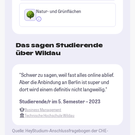
Natur- und Grünflächen
Das sagen Studierende
über Wildau
"Schwer zu sagen, weil fast alles online ablief.
"K
Aber die Anbindung an Berlin ist super und
St
dort wird einem definitiv nicht langweilig."
Studierende/r im 5. Semester – 2023
Business Management
Technische Hochschule Wildau
Quelle: HeyStudium-Anschlussfragebogen der CHE-