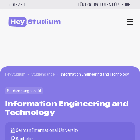
Zum
|
DIE ZEIT
FÜR HOCHSCHULEN
FÜR LEHRER
Inhalt
springen
HeyStudium
Studiengänge
Information Engineering and Technology
Studiengangsprofil
Information Engineering and
Technology
German International University
Bachelor