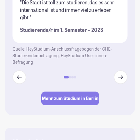
"Die Stadt ist toll zum studieren, das es sehr
"B
international ist und immer viel zu erleben
Un
gibt."
im
Studierende/r im 1. Semester – 2023
St
Quelle: HeyStudium-Anschlussfragebogen der CHE-
Studierendenbefragung, HeyStudium User:innen-
Befragung
Mehr zum Studium in Berlin